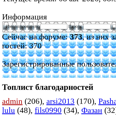
Информация
Имя пользователя:
Пароль:
Сейчас на форуме:
373
, из них 
гостей: 370
Зарегистрированные пользовате
Топлист благодарностей
admin
(206),
arsi2013
(170),
Pash
lulu
(48),
fils0990
(34),
Фазан
(32