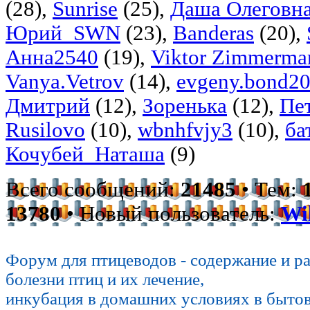
(28),
Sunrise
(25),
Даша Олеговн
Юрий_SWN
(23),
Banderas
(20),
Анна2540
(19),
Viktor Zimmerma
Vanya.Vetrov
(14),
evgeny.bond2
Дмитрий
(12),
Зоренька
(12),
Пе
Rusilovo
(10),
wbnhfvjy3
(10),
ба
Кочубей_Наташа
(9)
Всего сообщений:
21485
• Тем:
13780
• Новый пользователь:
Wi
Форум для птицеводов - содержание и р
болезни птиц и их лечение,
инкубация в домашних условиях в быто