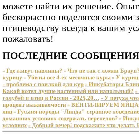
можете найти их решение. Опы
бескорыстно поделятся своими 
птицеводству всегда к вашим ус
пожаловать!
ПОСЛЕДНИЕ СООБЩЕНИЯ
Где живут павлины?
Что не так с ломан Браун
»
»
курицу
Убиты все 4-ех месячные куры
У куриц
»
»
проблема с поилкой для кур
Инкубаторы Блиц 
»
»
Какой котел лучше настенный или напольный?
»
голубей и птиц в России - 2025,20…
У петуха что
»
процент выживаемости
ВЕНТИЛИРУЕМ ЯЙЦА
»
яиц
Гусыня породы "Линда" странное поведени
»
домашних условиях содержать перепелов?
Инкуб
»
условиях
Добрый вечер! подскажите что делат
»