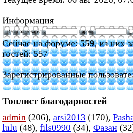
Информация
Имя пользователя:
Пароль:
Сейчас на форуме:
559
, из них 
гостей: 557
Зарегистрированные пользовате
Топлист благодарностей
admin
(206),
arsi2013
(170),
Pash
lulu
(48),
fils0990
(34),
Фазан
(32