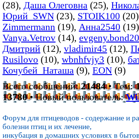
(28),
Даша Олеговна
(25),
Никол
Юрий_SWN
(23),
STOIK100
(20)
Zimmermann
(19),
Анна2540
(19
Vanya.Vetrov
(14),
evgeny.bond2
Дмитрий
(12),
vladimir45
(12),
П
Rusilovo
(10),
wbnhfvjy3
(10),
ба
Кочубей_Наташа
(9),
EON
(9)
Всего сообщений:
21484
• Тем:
13780
• Новый пользователь:
Wi
Форум для птицеводов - содержание и р
болезни птиц и их лечение,
инкубация в домашних условиях в быто