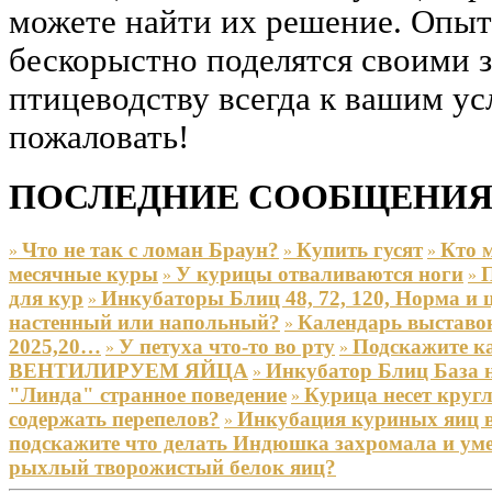
можете найти их решение. Опы
бескорыстно поделятся своими 
птицеводству всегда к вашим ус
пожаловать!
ПОСЛЕДНИЕ СООБЩЕНИЯ
Что не так с ломан Браун?
Купить гусят
Кто 
»
»
»
месячные куры
У курицы отваливаются ноги
П
»
»
для кур
Инкубаторы Блиц 48, 72, 120, Норма и
»
настенный или напольный?
Календарь выставок
»
2025,20…
У петуха что-то во рту
Подскажите к
»
»
ВЕНТИЛИРУЕМ ЯЙЦА
Инкубатор Блиц База н
»
"Линда" странное поведение
Курица несет круг
»
содержать перепелов?
Инкубация куриных яиц 
»
подскажите что делать Индюшка захромала и у
рыхлый творожистый белок яиц?