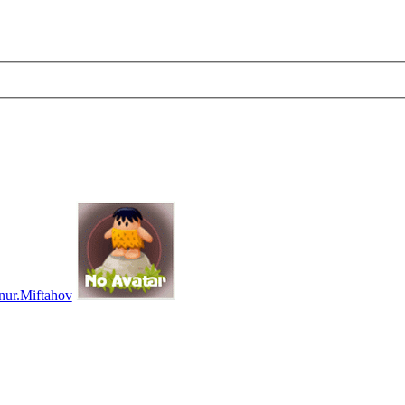
lnur.Miftahov