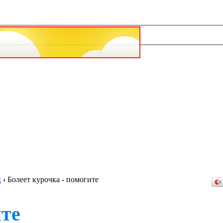
ц
‹
Болеет курочка - помогите
ите