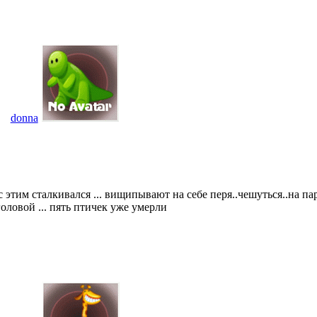
donna
 этим сталкивался ... вищипывают на себе перя..чешуться..на па
оловой ... пять птичек уже умерли