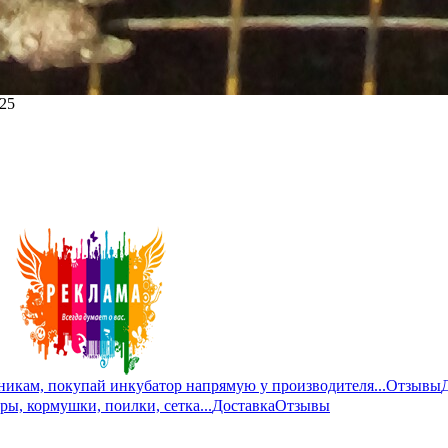
225
никам, покупай инкубатор напрямую у производителя...
Отзывы
ры, кормушки, поилки, сетка...
Доставка
Отзывы