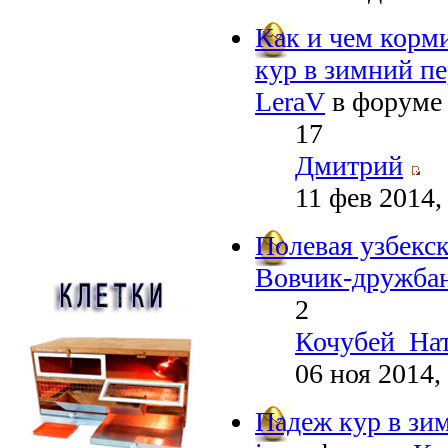
Как и чем корм
кур в зимний пе
LeraV
в форум
17
Дмитрий
11 фев 2014,
Полевая узбекск
Вовчик-дружба
2
Кочубей_На
06 ноя 2014,
Падеж кур в зи