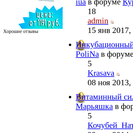
iua
в форуме
Ку
18
admin
15 янв 2017,
Хорошие отзывы
Инкубационный 
PoliNa
в форум
5
Krasava
08 ноя 2013,
Витаминный сил
Марьяшка
в фо
5
Кочубей_На