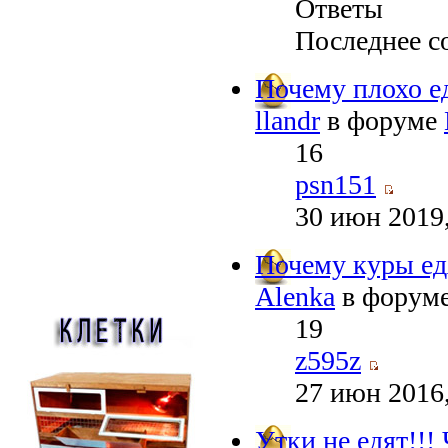
Ответы
Последнее с
Почему плохо е
llandr
в форуме
16
psn151
30 июн 2019,
Почему куры ед
Alenka
в форум
19
z595z
27 июн 2016,
Утки не едят!!!