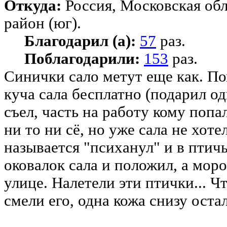
Откуда:
Россия, Московская об
район (юг).
Благодарил (а):
57
раз.
Поблагодарили:
153
раз.
Синички сало метут еще как. По
куча сала бесплатно (подарил од
съел, часть на работу кому попа
ни то ни сё, но уже сала не хоте
называется "психанул" и в пти
оковалок сала и положил, а моро
улице. Налетели эти птички... Ч
смели его, одна кожа снизу остал