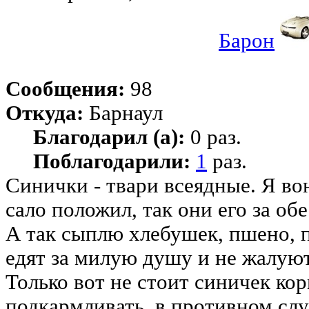
Барон
Сообщения:
98
Откуда:
Барнаул
Благодарил (а):
0 раз.
Поблагодарили:
1
раз.
Синички - твари всеядные. Я во
сало положил, так они его за об
А так сыплю хлебушек, пшено, 
едят за милую душу и не жалуют
Только вот не стоит синичек кор
подкармливать, в противном слу