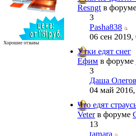
Resngt
в форум
3
Pasha838
06 сен 2019,
Хорошие отзывы
Утки едят снег
Ефим
в форуме
3
Даша Олего
04 май 2016,
Что едят страус
Veter
в форуме
13
tamara