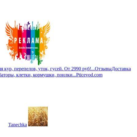
кур, перепелов, уток, гусей. От 2990 руб!...
Отзывы
Доставка
баторы, клетки, кормушки, поилки...
Pticevod.com
Tanechka