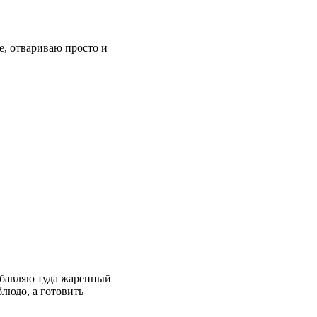
е, отвариваю просто и
обавляю туда жаренный
людо, а готовить