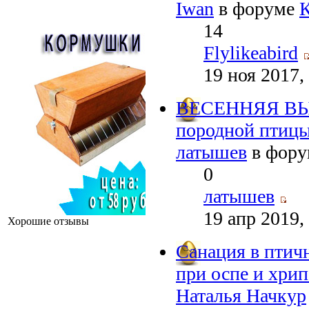
Iwan
в форуме
14
Flylikeabird
19 ноя 2017,
ВЕСЕННЯЯ В
породной птицы
латышев
в фор
0
латышев
19 апр 2019,
Хорошие отзывы
Санация в птич
при оспе и хрип
Наталья Начкур