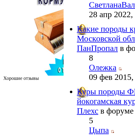
СветланаВал
28 апр 2022,
Какие породы к
Московской обл
ПанПропал
в ф
8
Олежка
09 фев 2015,
Хорошие отзывы
Куры породы Ф
йокогамская ку
Плехс
в форум
5
Цыпа