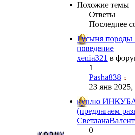
Похожие темы
Ответы
Последнее с
Гусыня породы 
поведение
xenia321
в фор
1
Pasha838
23 янв 2025,
куплю ИНКУБ
(предлагаем ра
СветланаВален
0