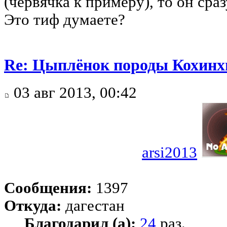
(червячка к примеру), то он сраз
Это тиф думаете?
Re: Цыплёнок породы Кохинхи
03 авг 2013, 00:42
arsi2013
Сообщения:
1397
Откуда:
дагестан
Благодарил (а):
24
раз.