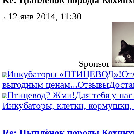
Re: Цыплёнок породы Кохинхи
12 янв 2014, 11:30
Sponsor
Инкубаторы «ПТИЦЕВОД»!
От
выгодным ценам...
Отзывы
Доста
Птицевод? Жми!
Для тебя у нас
Инкубаторы, клетки, кормушки, 
Re: Цыплёнок породы Кохинхи