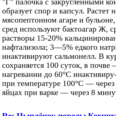
"Г" палочка с закругленными ко
образует спор и капсул. Растет
мясопептонном агаре и бульоне,
сред используют бактоагар Ж, 
растворы 15-20% кальциниров
нафтализола; 3—5% едкого натр
инактивируют сальмонелл. В ку
сохраняется 100 суток, в почве 
нагревании до 60°С инактивиру-
при температуре 100°С — через
яйцах при варке — через 8 мину
Re: Цыплёнок породы Кохинхи