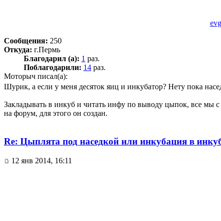
ev
Сообщения:
250
Откуда:
г.Пермь
Благодарил (а):
1
раз.
Поблагодарили:
14
раз.
Моторыч писал(а):
Шурик, а если у меня десяток яиц и инкубатор? Нету пока насе
Закладывать в инкуб и читать инфу по выводу цыпок, все мы с
на форум, для этого он создан.
Re: Цыплята под наседкой или инкубация в инку
12 янв 2014, 16:11