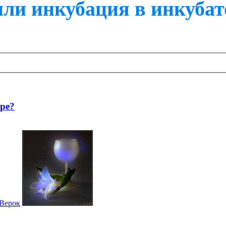
или инкубация в инкубат
ре?
Верок