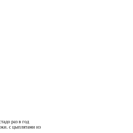
тадо раз в год
роки. с цыплятами из