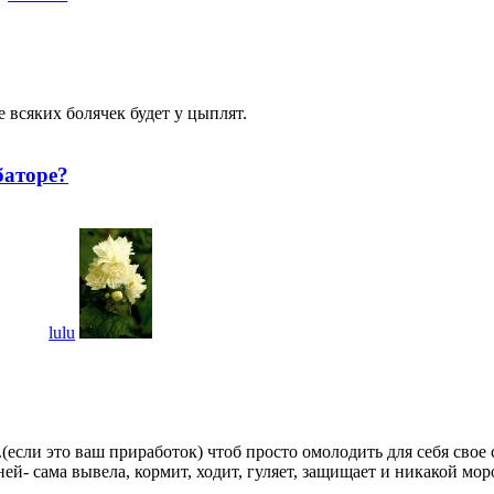
 всяких болячек будет у цыплят.
баторе?
lulu
если это ваш приработок) чтоб просто омолодить для себя свое с
ней- сама вывела, кормит, ходит, гуляет, защищает и никакой мо