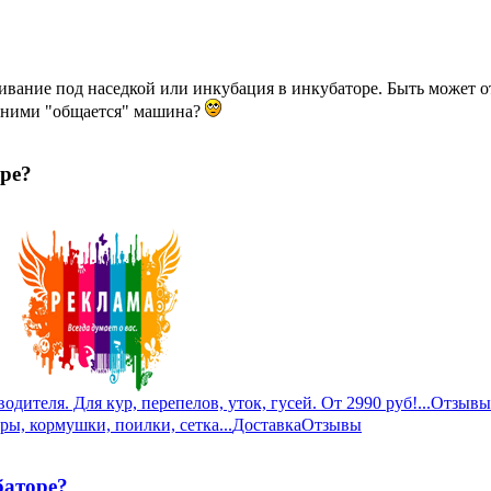
живание под наседкой или инкубация в инкубаторе. Быть может 
 с ними "общается" машина?
ре?
дителя. Для кур, перепелов, уток, гусей. От 2990 руб!...
Отзывы
ры, кормушки, поилки, сетка...
Доставка
Отзывы
баторе?