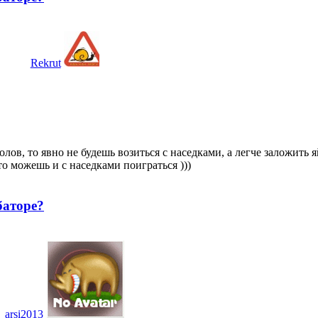
Rekrut
лов, то явно не будешь возиться с наседками, а легче заложить я
то можешь и с наседками поиграться )))
баторе?
arsi2013