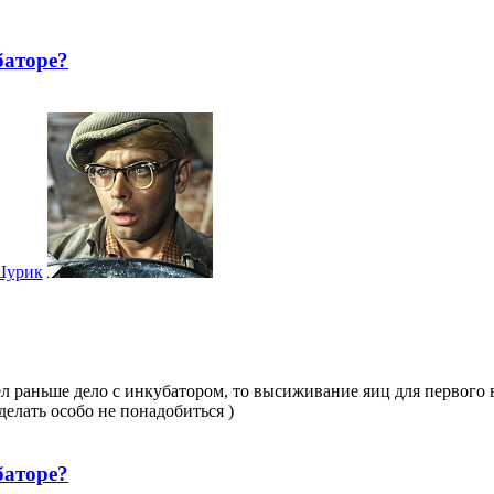
баторе?
урик
ел раньше дело с инкубатором, то высиживание яиц для первого
делать особо не понадобиться )
баторе?