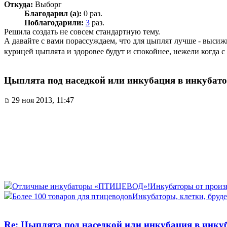
Откуда:
Выборг
Благодарил (а):
0 раз.
Поблагодарили:
3
раз.
Решила создать не совсем стандартную тему.
А давайте с вами порассуждаем, что для цыплят лучше - выси
курицей цыплята и здоровее будут и спокойнее, нежели когда
Цыплята под наседкой или инкубация в инкубато
29 ноя 2013, 11:47
Отличные инкубаторы «ПТИЦЕВОД»!
Инкубаторы от произво
Более 100 товаров для птицеводов
Инкубаторы, клетки, бруде
Re: Цыплята под наседкой или инкубация в инку