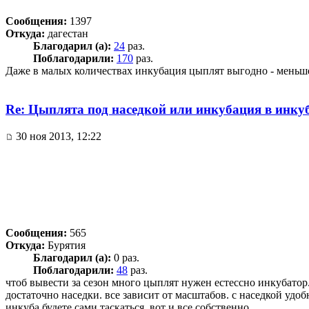
Сообщения:
1397
Откуда:
дагестан
Благодарил (а):
24
раз.
Поблагодарили:
170
раз.
Даже в малых количествах инкубация цыплят выгодно - меньше
Re: Цыплята под наседкой или инкубация в инку
30 ноя 2013, 12:22
Сообщения:
565
Откуда:
Бурятия
Благодарил (а):
0 раз.
Поблагодарили:
48
раз.
чтоб вывести за сезон много цыплят нужен естессно инкубатор.(
достаточно наседки. все зависит от масштабов. с наседкой удоб
инкуба будете сами таскаться. вот и все собственно...