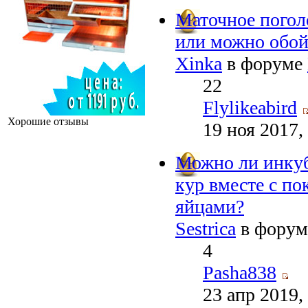
Маточное погол
или можно обой
Xinka
в форуме
22
Flylikeabird
Хорошие отзывы
19 ноя 2017,
Можно ли инку
кур вместе с п
яйцами?
Sestrica
в фору
4
Pasha838
23 апр 2019,