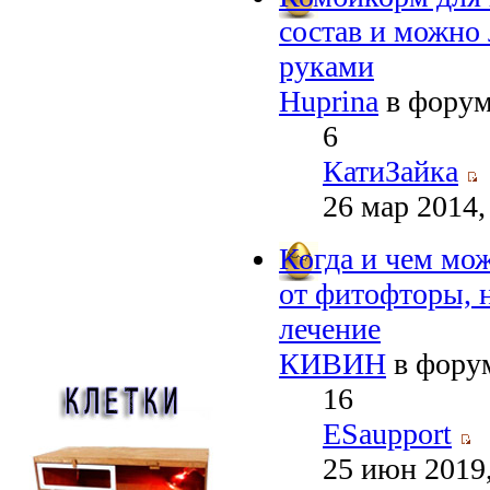
состав и можно 
руками
Huprina
в фору
6
КатиЗайка
26 мар 2014,
Когда и чем мо
от фитофторы, 
лечение
КИВИН
в фору
16
ESaupport
25 июн 2019,