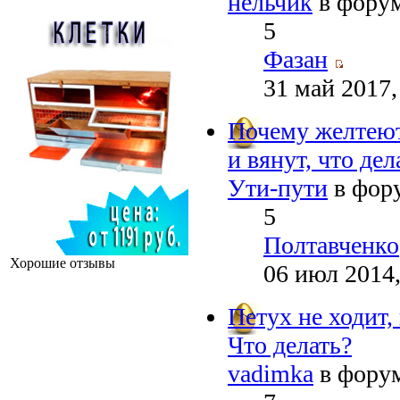
нельчик
в фору
5
Фазан
31 май 2017,
Почему желтеют
и вянут, что дел
Ути-пути
в фор
5
Полтавченко
Хорошие отзывы
06 июл 2014,
Петух не ходит, 
Что делать?
vadimka
в фору