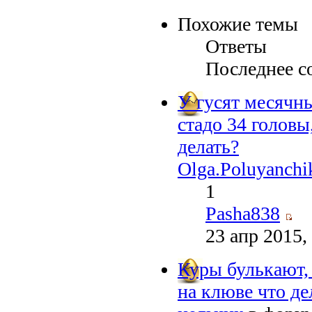
Похожие темы
Ответы
Последнее с
У гусят месячн
стадо 34 головы
делать?
Olga.Poluyanchi
1
Pasha838
23 апр 2015,
Куры булькают, 
на клюве что де