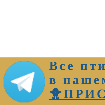
Все пт
в наше
🐥ПРИ