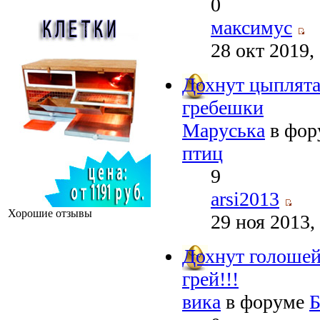
0
максимус
28 окт 2019,
Дохнут цыплята
гребешки
Маруська
в фо
птиц
9
arsi2013
Хорошие отзывы
29 ноя 2013,
Дохнут голошей
грей!!!
вика
в форуме
Б