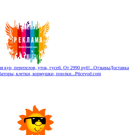
кур, перепелов, уток, гусей. От 2990 руб!...
Отзывы
Доставка
баторы, клетки, кормушки, поилки...
Pticevod.com