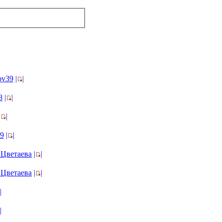
ov39
|
|
8
|
|
|
|
89
|
|
Цветаева
|
|
Цветаева
|
|
|
|