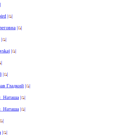
|
bird
|
|
леговна
|
|
|
|
vskaj
|
|
|
8
|
|
ав Гладкий
|
|
й_Наташа
|
|
й_Наташа
|
|
|
a
|
|