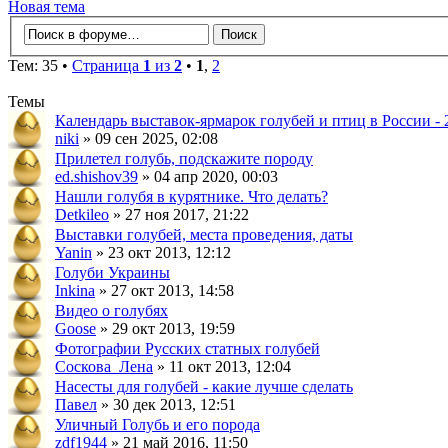
Новая тема
Тем: 35 •
Страница
1
из
2
•
1
,
2
Темы
Календарь выставок-ярмарок голубей и птиц в России - 
niki
» 09 сен 2025, 02:08
Прилетел голубь, подскажите породу
ed.shishov39
» 04 апр 2020, 00:03
Нашли голубя в курятнике. Что делать?
Detkileo
» 27 ноя 2017, 21:22
Выставки голубей, места проведения, даты
Yanin
» 23 окт 2013, 12:12
Голуби Украины
Inkina
» 27 окт 2013, 14:58
Видео о голубях
Goose
» 29 окт 2013, 19:59
Фотографии Русских статных голубей
Соскова_Лена
» 11 окт 2013, 12:04
Насесты для голубей - какие лучше сделать
Павел
» 30 дек 2013, 12:51
Уличный Голубь и его порода
zdf1944
» 21 май 2016, 11:50