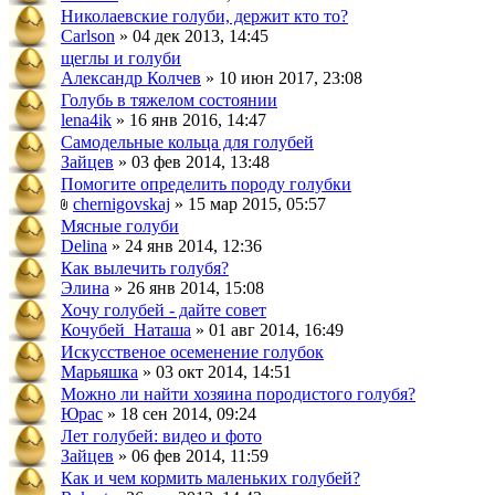
Николаевские голуби, держит кто то?
Carlson
» 04 дек 2013, 14:45
щеглы и голуби
Александр Колчев
» 10 июн 2017, 23:08
Голубь в тяжелом состоянии
lena4ik
» 16 янв 2016, 14:47
Самодельные кольца для голубей
Зайцев
» 03 фев 2014, 13:48
Помогите определить породу голубки
chernigovskaj
» 15 мар 2015, 05:57
Мясные голуби
Delina
» 24 янв 2014, 12:36
Как вылечить голубя?
Элина
» 26 янв 2014, 15:08
Хочу голубей - дайте совет
Кочубей_Наташа
» 01 авг 2014, 16:49
Искусственое осеменение голубок
Марьяшка
» 03 окт 2014, 14:51
Можно ли найти хозяина породистого голубя?
Юрас
» 18 сен 2014, 09:24
Лет голубей: видео и фото
Зайцев
» 06 фев 2014, 11:59
Как и чем кормить маленьких голубей?