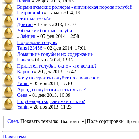
Rekrut
» 26 дек 2013, 14:43
Бирмингемские роллеры - английская порода голубей
Петрович45
» 17 мар 2014, 19:11
Статные голуби
Доктор
» 17 дек 2013, 17:10
Узбекские бойные голуби
Зайцев
» 05 фев 2014, 12:58
Подобрали голубя.
Таня123456
» 02 фев 2014, 17:01
Домашние голуби и их содержание
Павел
» 01 янв 2014, 13:12
Прилетел голубь в окно - что делать?
Карина
» 20 дек 2013, 16:42
Хочу построить голубятню с вольером
Yanin
» 05 ноя 2013, 17:10
Аренда голубятни - есть смысл?
Сева
» 01 дек 2013, 16:39
Голубеводство, занимается кто?
Yanin
» 28 ноя 2013, 11:23
След.
Показать темы за:
Поле сортировки
Новая тема