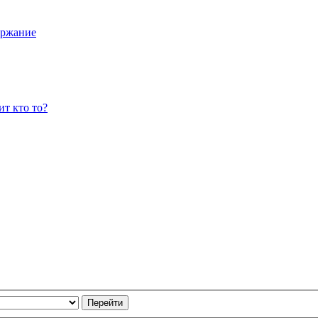
ержание
ит кто то?