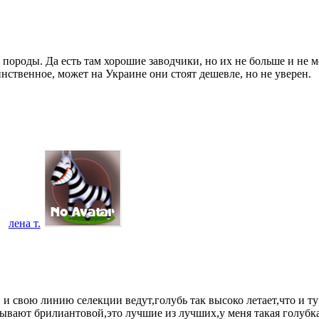
породы. Да есть там хорошие заводчики, но их не больше и не м
ственное, может на Украине они стоят дешевле, но не уверен.
лена т.
 и свою линию селекции ведут,голубь так высоко летает,что и т
зывают брилиантовой,это лучшие из лучших,у меня такая голубк