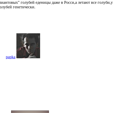
илиантовых" голубей еденицы даже в Росси,а летают все голуби,у
голубей генетически.
papka