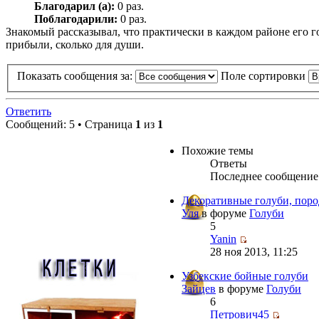
Благодарил (а):
0 раз.
Поблагодарили:
0 раз.
Знакомый рассказывал, что практически в каждом районе его го
прибыли, сколько для души.
Показать сообщения за:
Поле сортировки
Ответить
Сообщений: 5 • Страница
1
из
1
Похожие темы
Ответы
Последнее сообщение
Декоративные голуби, поро
Уля
в форуме
Голуби
5
Yanin
28 ноя 2013, 11:25
Узбекские бойные голуби
Зайцев
в форуме
Голуби
6
Петрович45