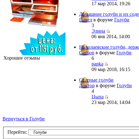
17 мар 2014, 19:26
Домашние голуби и их сод
Павел
в форуме
Голуби
3
Элина
06 янв 2014, 14:00
Николаевские голуби, держ
Carlson
в форуме
Голуби
Хорошие отзывы
6
papka
09 мар 2018, 16:15
Статные голуби
Доктор
в форуме
Голуби
4
Цыпа
23 мар 2014, 14:04
Вернуться в Голуби
Перейти: