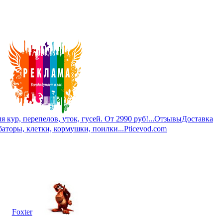
кур, перепелов, уток, гусей. От 2990 руб!...
Отзывы
Доставка
баторы, клетки, кормушки, поилки...
Pticevod.com
Foxter