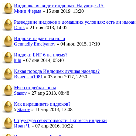
Индюшка выводит индюшат. На улице -15.
Мини Ферма
» 15 янв 2019, 13:20
Разведение индюков в домашних условиях: есть ли ньюа
Darik
» 21 ноя 2013, 14:05
Индюки падают на ноги
Gennadiy.Emelyanov
» 04 июн 2015, 17:10
Индюки БИГ 6 на племя?
lulu
» 07 янв 2014, 05:40
Какая порода Индюшек лучшая наседка?
Вячеслав1981
» 03 июн 2017, 22:50
Мясо индейки, цена
Stasov
» 27 апр 2013, 08:48
Как выращивать индюков?
Stasov
» 11 мар 2013, 13:08
Структура себестоимости 1 кг мяса индейки
Иван Ч.
» 07 апр 2016, 10:22