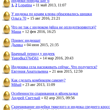
Индюки породы Биг 6
1
,
2
Lopatina
» 11 май 2013, 11:07
У индюка по краям клюва образовались шишки
Ольга 70
» 15 авг 2016, 21:21
Что не так с индюком (яйца не оплодотворяются)?
Маша
» 12 фев 2016, 16:25
Привес индюшат
Дымка
» 04 июн 2015, 21:35
Брачный период у индеек
Yagodka3764561
» 14 мар 2016, 20:43
Индюшка села насиживать сейчас. Что получится?
Евгения Анатольевна
» 21 янв 2015, 12:59
Как сделать комбикорм самому?
Mihail
» 23 авг 2013, 11:09
Особенности спаривания и яйцекладки
Андрей Светлый
» 02 апр 2015, 09:56
Скрещивание индейки тяжелого и индюка среднего кросс