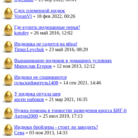
Сдох племенной индюк
VovanVl
» 18 фев 2022, 00:26
Где купить индюшиные перья?
kotofey
» 26 май 2016, 12:02
Индюшка не садится на яйца!
Timur.Levchuk
» 23 май 2016, 08:29
Выращивание индюков в домашних условиях
Мирослав Егоров
» 12 ноя 2013, 12:12
Индюки не спариваются
сельскийжитель1408
» 14 сен 2021, 14:46
У индюка опухла шея
арсен набоков
» 21 мар 2021, 16:35
Нужна помощь в тонкостях разведения кросса БИГ-6
Антон2000
» 25 июл 2019, 17:13
Индюки бройлеры - стоит ли заводить?
Сева
» 03 ноя 2013, 14:33