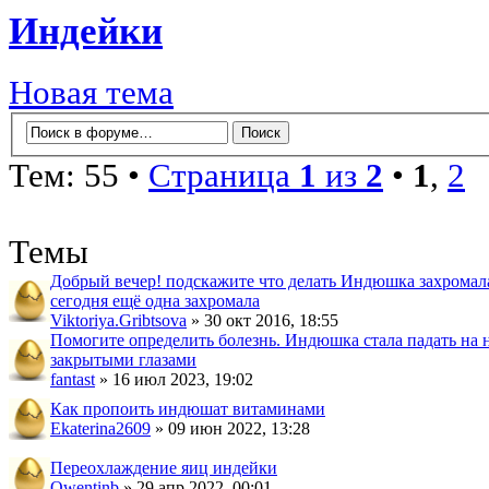
Индейки
Новая тема
Тем: 55 •
Страница
1
из
2
•
1
,
2
Темы
Добрый вечер! подскажите что делать Индюшка захромала
сегодня ещё одна захромала
Viktoriya.Gribtsova
» 30 окт 2016, 18:55
Помогите определить болезнь. Индюшка стала падать на 
закрытыми глазами
fantast
» 16 июл 2023, 19:02
Как пропоить индюшат витаминами
Ekaterina2609
» 09 июн 2022, 13:28
Переохлаждение яиц индейки
Qwentinb
» 29 апр 2022, 00:01