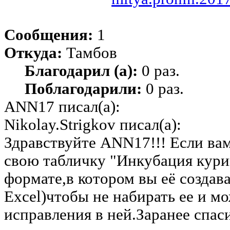
Сообщения:
1
Откуда:
Тамбов
Благодарил (а):
0 раз.
Поблагодарили:
0 раз.
ANN17 писал(а):
Nikolay.Strigkov писал(а):
Здравствуйте ANN17!!! Если ва
свою табличку "Инкубация кури
формате,в котором вы её создав
Excel)чтобы не набирать ее и м
исправления в ней.Заранее спаси