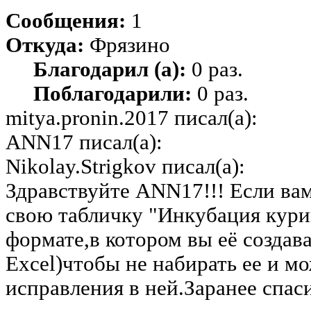
Сообщения:
1
Откуда:
Фрязино
Благодарил (а):
0 раз.
Поблагодарили:
0 раз.
mitya.pronin.2017 писал(а):
ANN17 писал(а):
Nikolay.Strigkov писал(а):
Здравствуйте ANN17!!! Если ва
свою табличку "Инкубация кури
формате,в котором вы её создав
Excel)чтобы не набирать ее и м
исправления в ней.Заранее спаси