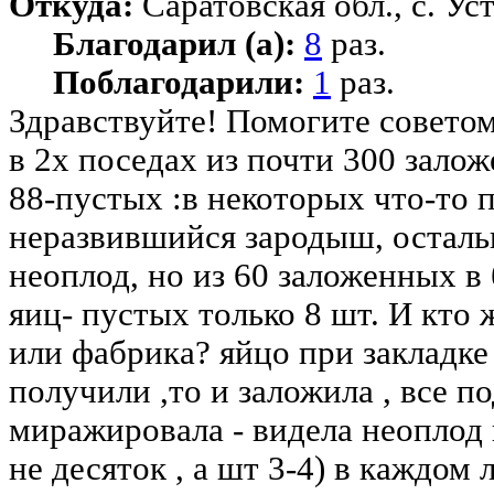
Откуда:
Саратовская обл., с. Ус
Благодарил (а):
8
раз.
Поблагодарили:
1
раз.
Здравствуйте! Помогите советом
в 2х поседах из почти 300 зал
88-пустых :в некоторых что-то 
неразвившийся зародыш, осталь
неоплод, но из 60 заложенных в
яиц- пустых только 8 шт. И кто
или фабрика? яйцо при закладке
получили ,то и заложила , все п
миражировала - видела неоплод 
не десяток , а шт 3-4) в каждом