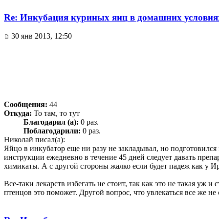
Re: Инкубация куриных яиц в домашних условия
30 янв 2013, 12:50
Сообщения:
44
Откуда:
То там, то тут
Благодарил (а):
0 раз.
Поблагодарили:
0 раз.
Николай писал(а):
Яйцо в инкубатор еще ни разу не закладывал, но подготовился
инструкции ежедневно в течение 45 дней следует давать препар
химикаты. А с другой стороны жалко если будет падеж как у И
Все-таки лекарств избегать не стоит, так как это не такая уж 
птенцов это поможет. Другой вопрос, что увлекаться все же не 