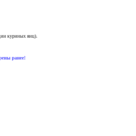
ции куриных яиц).
рены ранее!