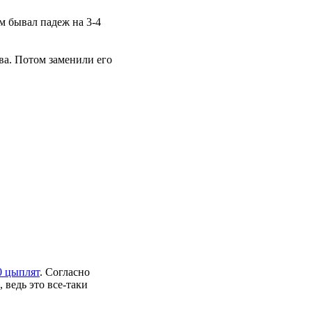
м бывал падеж на 3-4
ва. Потом заменили его
0 цыплят
. Согласно
 ведь это все-таки