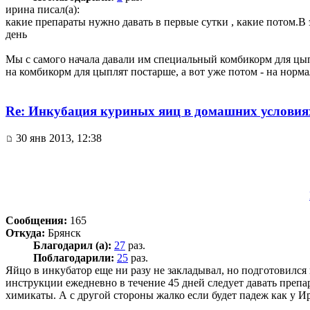
ирина писал(а):
какие препараты нужно давать в первые сутки , какие потом.В 
день
Мы с самого начала давали им специальный комбикорм для цыпл
на комбикорм для цыплят постарше, а вот уже потом - на норма
Re: Инкубация куриных яиц в домашних условия
30 янв 2013, 12:38
Сообщения:
165
Откуда:
Брянск
Благодарил (а):
27
раз.
Поблагодарили:
25
раз.
Яйцо в инкубатор еще ни разу не закладывал, но подготовился
инструкции ежедневно в течение 45 дней следует давать препар
химикаты. А с другой стороны жалко если будет падеж как у И