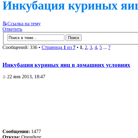
Инкубация куриных яиц
📝Ссылка на тему
Ответить
Сообщений: 336 •
Страница
1
из
7
•
1
,
2
,
3
,
4
,
5
...
7
Инкубация куриных яиц в домашних условиях
22 янв 2013, 18:47
Сообщения:
1477
Откуда:
Оренбург