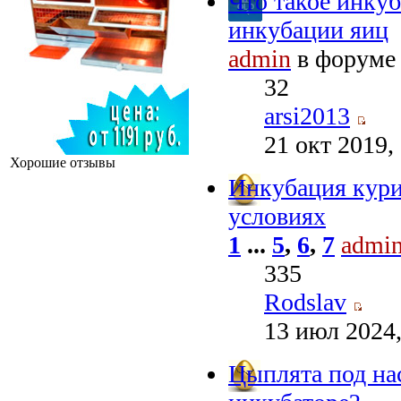
Что такое инкуб
инкубации яиц
admin
в форум
32
arsi2013
21 окт 2019,
Хорошие отзывы
Инкубация кур
условиях
1
...
5
,
6
,
7
admi
335
Rodslav
13 июл 2024,
Цыплята под на