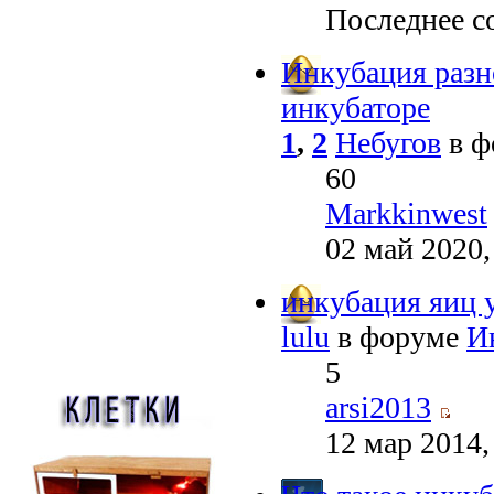
Последнее с
Инкубация разн
инкубаторе
1
,
2
Небугов
в ф
60
Markkinwest
02 май 2020,
инкубация яиц у
lulu
в форуме
И
5
arsi2013
12 мар 2014,