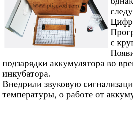
однак
след
Цифро
Прог
с кр
Появ
подзарядки аккумулятора во вре
инкубатора.
Внедрили звуковую сигнализац
температуры, о работе от аккуму