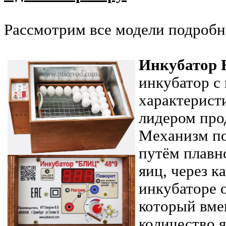
Рассмотрим все модели подробн
Инкубатор 
инкубатор с
характеристи
лидером про
Механизм по
путём плавн
яиц, через к
инкубаторе о
который вм
количество 