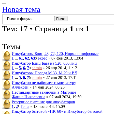
_
Новая тема
Тем: 17 • Страница
1
из
1
Темы
Инкубаторы Блиц 48, 72, 120, Норма и цифровые
1
...
61
,
62
,
63
экрес
» 07 фев 2013, 13:04
Инкубатор Блиц База на 520, 630 яиц
1
...
5
,
6
,
7
admin
» 26 апр 2014, 11:12
Инкубаторы Поседа М 33, М 29 и Р 5
1
...
5
,
6
,
7
admin
» 27 янв 2013, 17:11
Инкубатор не набирает темпиратуру
Аллексей
» 14 май 2024, 08:25
Нестандартные ванночки в Матрице
Жанна Николаевна
» 07 май 2024, 19:50
Резервное питание для инкубаторов
1
,
2
Геша
» 13 ноя 2014, 15:09
Инкубатор бытовой «ПК-60» и Инкубатор бытовой