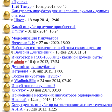
«Пушок»
1
,
2
Тимур
» 10 апр 2013, 00:45
Как сделать инкубатор для яиц своими руками - делимся
опытом
Шкет
» 18 мар 2014, 12:46
Какой инкубатор лучше приобрести?
Dmitriy
» 01 дек 2014, 16:24
Модернизация Инкубатора
Вячеслав L-K
» 27 окт 2020, 18:00
Набор для изготовления инкубатора своими руками
Валерий Дмитриевич
» 18 фев 2013, 11:51
Инкубатор на 500-1000 яиц - каким он должен быть?
admin
» 18 фев 2013, 17:54
Дезинфекция инкубатора
Петрови4
» 16 апр 2015, 17:06
Сборка инкубатора "Пушок"
Vladimir.Silin
» 24 янв 2014, 07:40
Инкубатор или сушилка?
gvkrylov
» 30 ноя 2014, 00:38
Применение нескольких инкубаторов одновременно
Николай
» 14 апр 2013, 12:09
Хочу сделать инкубатор на электроконтактном термометр
ASHA
» 28 дек 2013, 11:25