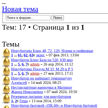
_
Новая тема
Тем: 17 • Страница
1
из
1
Темы
Инкубаторы Блиц 48, 72, 120, Норма и цифровые
1
...
61
,
62
,
63
экрес
» 07 фев 2013, 13:04
Инкубатор Блиц База на 520, 630 яиц
1
...
5
,
6
,
7
admin
» 26 апр 2014, 11:12
Инкубаторы Поседа М 33, М 29 и Р 5
1
...
5
,
6
,
7
admin
» 27 янв 2013, 17:11
Инкубатор не набирает темпиратуру
Аллексей
» 14 май 2024, 08:25
Нестандартные ванночки в Матрице
Жанна Николаевна
» 07 май 2024, 19:50
Резервное питание для инкубаторов
1
,
2
Геша
» 13 ноя 2014, 15:09
Инкубатор бытовой «ПК-60» и Инкубатор бытовой