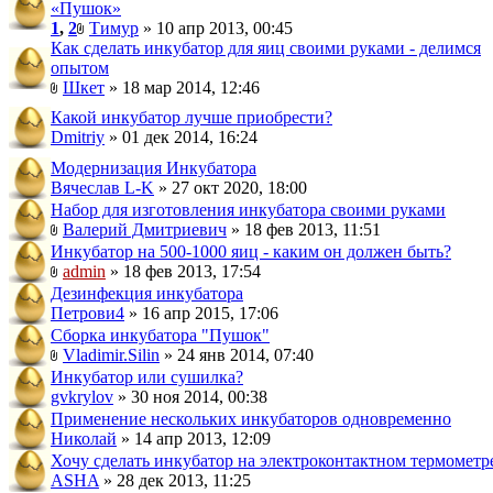
«Пушок»
1
,
2
Тимур
» 10 апр 2013, 00:45
Как сделать инкубатор для яиц своими руками - делимся
опытом
Шкет
» 18 мар 2014, 12:46
Какой инкубатор лучше приобрести?
Dmitriy
» 01 дек 2014, 16:24
Модернизация Инкубатора
Вячеслав L-K
» 27 окт 2020, 18:00
Набор для изготовления инкубатора своими руками
Валерий Дмитриевич
» 18 фев 2013, 11:51
Инкубатор на 500-1000 яиц - каким он должен быть?
admin
» 18 фев 2013, 17:54
Дезинфекция инкубатора
Петрови4
» 16 апр 2015, 17:06
Сборка инкубатора "Пушок"
Vladimir.Silin
» 24 янв 2014, 07:40
Инкубатор или сушилка?
gvkrylov
» 30 ноя 2014, 00:38
Применение нескольких инкубаторов одновременно
Николай
» 14 апр 2013, 12:09
Хочу сделать инкубатор на электроконтактном термометр
ASHA
» 28 дек 2013, 11:25