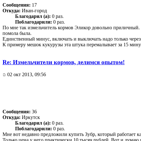
Сообщения:
17
Откуда:
Иван-город
Благодарил (а):
0 раз.
Поблагодарили:
0 раз.
По мне так измельчитель кормов Эликор довольно приличный. Р
помола была.
Единственный минус, включать и выключать надо только через р
К примеру мешок кукурузы эта штука перемалывает за 15 мину
Re: Измельчители кормов, делимся опытом!
02 окт 2013, 09:56
Сообщения:
36
Откуда:
Иркутск
Благодарил (а):
0 раз.
Поблагодарили:
0 раз.
Мне вот недавно предложили купить Зубр, который работает ка
Только цена у него практически 10 тысяч рублей. Вот и думаю я