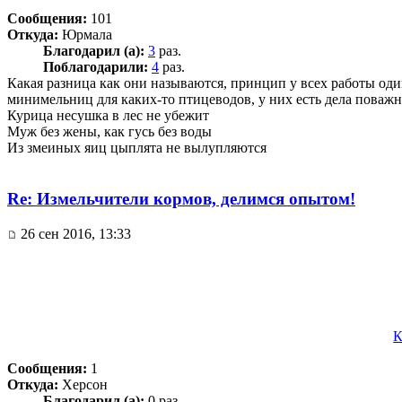
Сообщения:
101
Откуда:
Юрмала
Благодарил (а):
3
раз.
Поблагодарили:
4
раз.
Какая разница как они называются, принцип у всех работы оди
минимельниц для каких-то птицеводов, у них есть дела поважн
Курица несушка в лес не убежит
Муж без жены, как гусь без воды
Из змеиных яиц цыплята не вылупляются
Re: Измельчители кормов, делимся опытом!
26 сен 2016, 13:33
К
Сообщения:
1
Откуда:
Херсон
Благодарил (а):
0 раз.