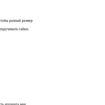
чтобы разный размер
откручивать гайки.
сть аппарата мне