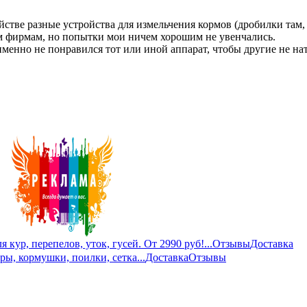
стве разные устройства для измельчения кормов (дробилки там, 
м фирмам, но попытки мои ничем хорошим не увенчались.
именно не понравился тот или иной аппарат, чтобы другие не на
кур, перепелов, уток, гусей. От 2990 руб!...
Отзывы
Доставка
ры, кормушки, поилки, сетка...
Доставка
Отзывы