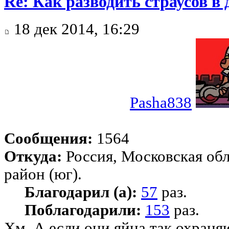
Re: Как разводить страусов в
18 дек 2014, 16:29
Pasha838
Сообщения:
1564
Откуда:
Россия, Московская об
район (юг).
Благодарил (а):
57
раз.
Поблагодарили:
153
раз.
Хм. А если они яйца так охраняю