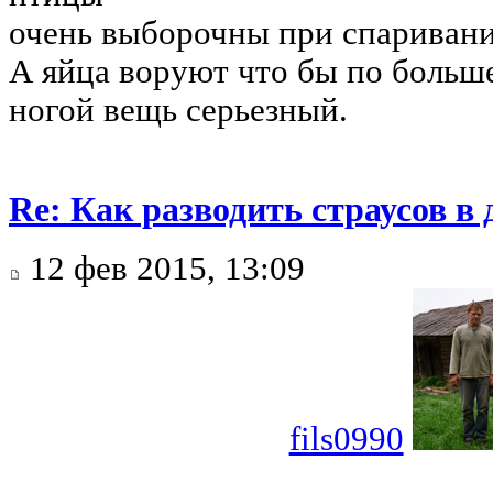
очень выборочны при спаривани
А яйца воруют что бы по больше
ногой вещь серьезный.
Re: Как разводить страусов в
12 фев 2015, 13:09
fils0990