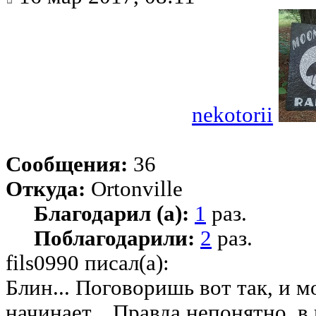
nekotorii
Сообщения:
36
Откуда:
Ortonville
Благодарил (а):
1
раз.
Поблагодарили:
2
раз.
fils0990 писал(а):
Блин... Поговоришь вот так, и м
начинает... Правда непонятно, в