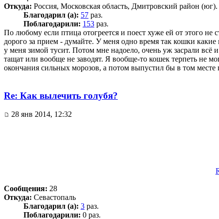
Откуда:
Россия, Московская область, Дмитровский район (юг).
Благодарил (а):
57
раз.
Поблагодарили:
153
раз.
По любому если птица отогреется и поест хуже ей от этого не ст
дорого за прием - думайте. У меня одно время так кошки какие
у меня зимой тусит. Потом мне надоело, очень уж засрали всё 
тащат или вообще не заводят. Я вообще-то кошек терпеть не мог
окончания сильных морозов, а потом выпустил бы в том месте г
Re: Как вылечить голубя?
28 янв 2014, 12:32
Сообщения:
28
Откуда:
Севастопаль
Благодарил (а):
3
раз.
Поблагодарили:
0 раз.