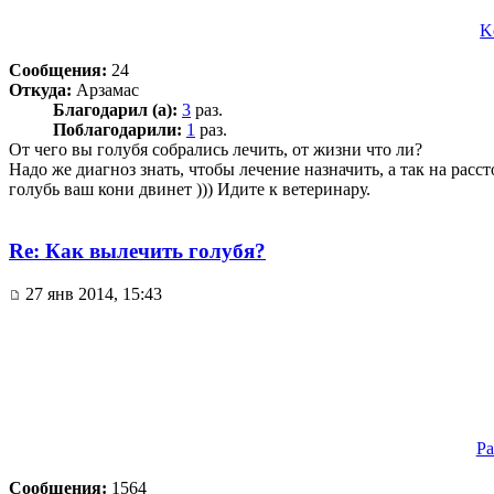
K
Сообщения:
24
Откуда:
Арзамас
Благодарил (а):
3
раз.
Поблагодарили:
1
раз.
От чего вы голубя собрались лечить, от жизни что ли?
Надо же диагноз знать, чтобы лечение назначить, а так на расс
голубь ваш кони двинет ))) Идите к ветеринару.
Re: Как вылечить голубя?
27 янв 2014, 15:43
Pa
Сообщения:
1564