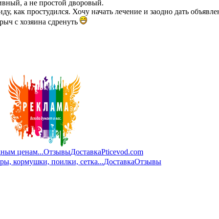
тивный, а не простой дворовый.
иду, как простудился. Хочу начать лечение и заодно дать объявле
арыч с хозяина сдренуть
ным ценам...
Отзывы
Доставка
Pticevod.com
ры, кормушки, поилки, сетка...
Доставка
Отзывы