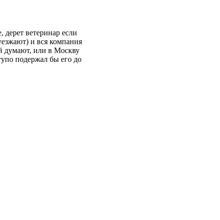
е, дерет ветеринар если
уезжают) и вся компания
ай думают, или в Москву
 тупо подержал бы его до