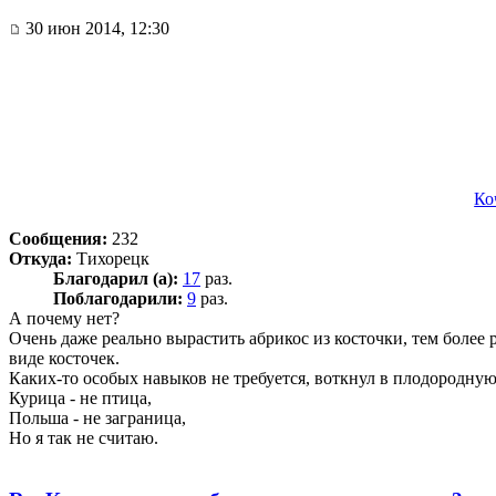
30 июн 2014, 12:30
Ко
Сообщения:
232
Откуда:
Тихорецк
Благодарил (а):
17
раз.
Поблагодарили:
9
раз.
А почему нет?
Очень даже реально вырастить абрикос из косточки, тем более
виде косточек.
Каких-то особых навыков не требуется, воткнул в плодородную 
Курица - не птица,
Польша - не заграница,
Но я так не считаю.