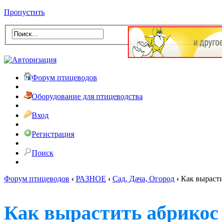
Пропустить
Форум птицеводов
Оборудование для птицеводства
Вход
Регистрация
Поиск
Форум птицеводов
‹
РАЗНОЕ
‹
Сад, Дача, Огород
‹
Как вырасти
Как вырастить абрикос 