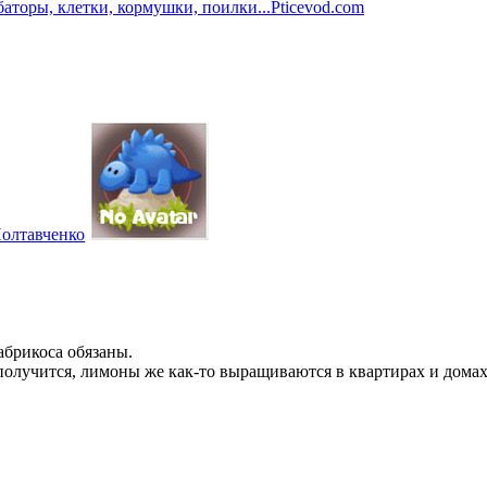
баторы, клетки, кормушки, поилки...
Pticevod.com
олтавченко
абрикоса обязаны.
 получится, лимоны же как-то выращиваются в квартирах и домах