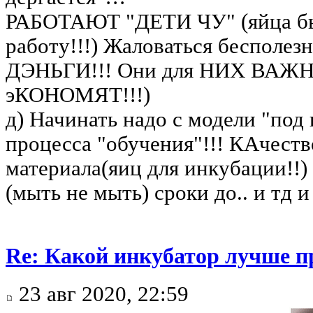
РАБОТАЮТ "ДЕТИ ЧУ" (яйца бы 
работу!!!) Жаловаться бесполезн
ДЭНЬГИ!!! Они для НИХ ВАЖ
эКОНОМЯТ!!!)
д) Начинать надо с модели "под
процесса "обучения"!!! КАчеств
материала(яиц для инкубации!!)
(мыть не мыть) сроки до.. и тд и 
Re: Какой инкубатор лучше п
23 авг 2020, 22:59