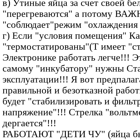
в) Утиные яйца за счет своей бе
"перегреваются" а потому ВАЖ
"соблюдает"режим "охлаждения
г) Если "условия помещения" Ка
"термостатированы"(Т имеет "ст
Электронике работать легче!!! Э
самому "инкубатору" нужны Ст
эксплуатации!!! Я вот предпала
правильной и безотказной рабо
будет "стабилизировать и фильт
напряжение"!!! Стрелка "вольтм
дергается"!!!
РАБОТАЮТ "ДЕТИ ЧУ" (яйца бы 