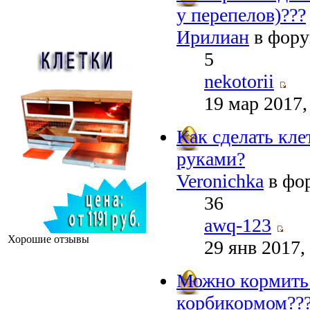
у перепелов)???
Ирилиан
в фор
5
nekotorii
19 мар 2017,
Как сделать кле
руками?
Veronichka
в фо
36
awq-123
Хорошие отзывы
29 янв 2017,
Можно кормить
корбикормом??