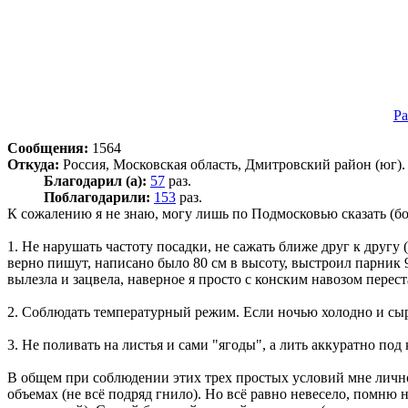
Pa
Сообщения:
1564
Откуда:
Россия, Московская область, Дмитровский район (юг).
Благодарил (а):
57
раз.
Поблагодарили:
153
раз.
К сожалению я не знаю, могу лишь по Подмосковью сказать (б
1. Не нарушать частоту посадки, не сажать ближе друг к другу (
верно пишут, написано было 80 см в высоту, выстроил парник 90
вылезла и зацвела, наверное я просто с конским навозом перес
2. Соблюдать температурный режим. Если ночью холодно и сыро
3. Не поливать на листья и сами "ягоды", а лить аккуратно под 
В общем при соблюдении этих трех простых условий мне лично в
объемах (не всё подряд гнило). Но всё равно невесело, помню