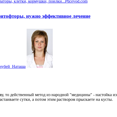
баторы, клетки, кормушки, поилки...
Pticevod.com
фитофторы, нужно эффективное лечение
чубей_Наташа
ву, то действенный метод из народной "медицины" - настойка из 
настаиваете сутки, а потом этим раствором прыскаете на кусты.