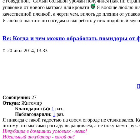
с говядиной). Самый большой урожай получился (как ни странно
упаковки от нового матраса для кровати
Я вообще люблю шал
качественной пленкой, а черти чем, вплоть до пленки от упа
Я люблю шастать по соседям и выгребать у них подобный мус
Re: Когда и чем можно обработать помидоры от 
20 июл 2014, 13:33
П
Сообщения:
27
Откуда:
Житомир
Благодарил (а):
1
раз.
Поблагодарили:
1
раз.
Я никогда с такой гадостью на своем огороде не сталкивался.
потому что мы сами рассаду выращиваем, а не покупаем с рук.
Инкубация в домашних условиях - легко!
Идеальный инкубатор - какой он?