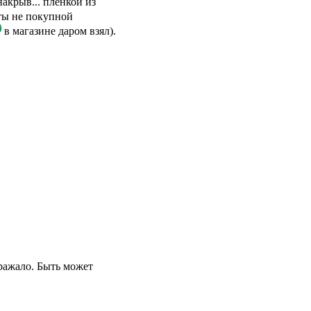
акрыв... пленкой из
ты не покупной
в магазине даром взял).
оражало. Быть может