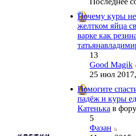
Последнее с
Почему куры не
желтком яйца с
варке как резин
татьянавладими
13
Good Magik
25 июл 2017,
Помогите спасти
падёж и куры е
Катенька
в фор
5
Фазан