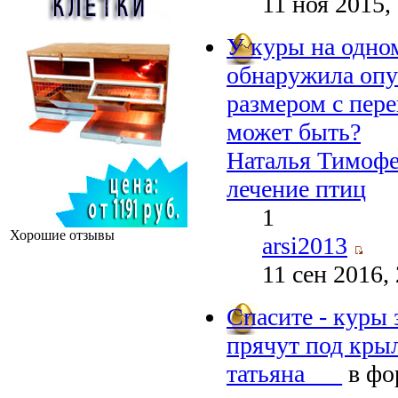
11 ноя 2015,
У куры на одном
обнаружила опу
размером с пере
может быть?
Наталья Тимофе
лечение птиц
1
Хорошие отзывы
arsi2013
11 сен 2016,
Спасите - куры 
прячут под кры
татьяна___
в фо