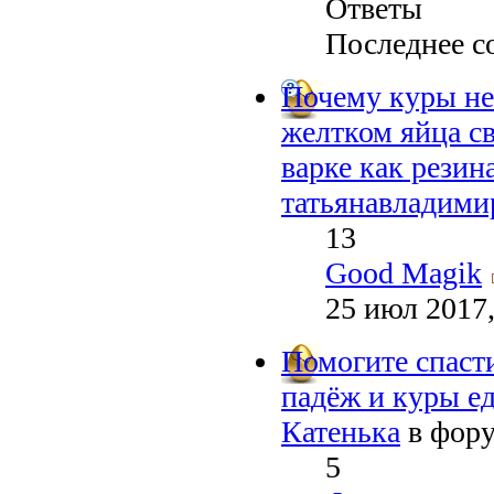
Ответы
Последнее с
Почему куры не
желтком яйца с
варке как резин
татьянавладими
13
Good Magik
25 июл 2017,
Помогите спасти
падёж и куры е
Катенька
в фор
5