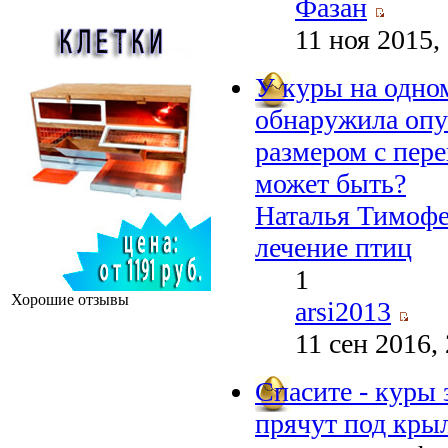
Фазан
11 ноя 2015,
У куры на одном
обнаружила опу
размером с пере
может быть?
Наталья Тимофе
лечение птиц
1
Хорошие отзывы
arsi2013
11 сен 2016,
Спасите - куры 
прячут под кры