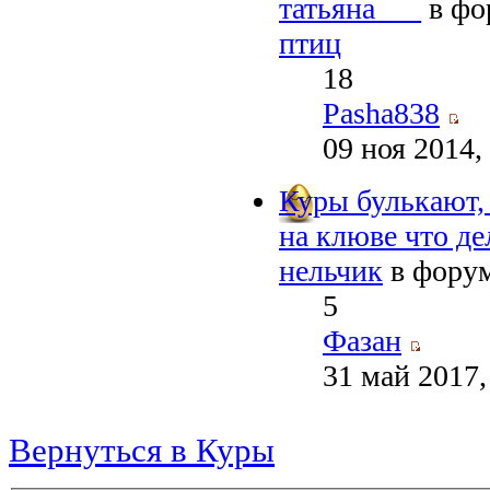
татьяна___
в фо
птиц
18
Pasha838
09 ноя 2014,
Куры булькают, 
на клюве что де
нельчик
в фору
5
Фазан
31 май 2017,
Вернуться в Куры