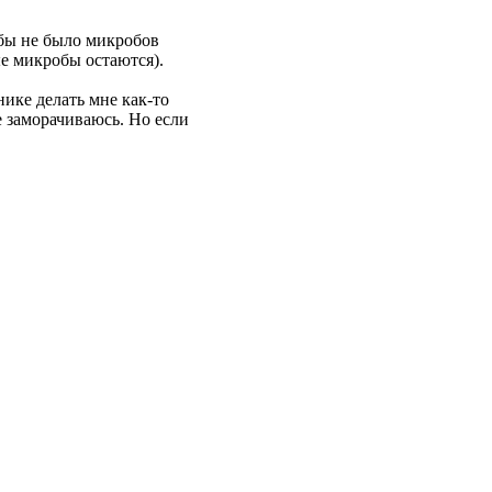
обы не было микробов
ые микробы остаются).
нике делать мне как-то
не заморачиваюсь. Но если