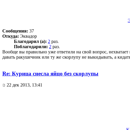
Сообщения:
37
Откуда:
Эквадор
Благодарил (а):
2
раз.
Поблагодарили:
2
раз.
Вообще вы правильно уже ответили на свой вопрос, нехватает
давать ракушечник или ту же скорлупу не выкидывать, а кидать
Re: Курица снесла яйцо без скорлупы
22 дек 2013, 13:41
K