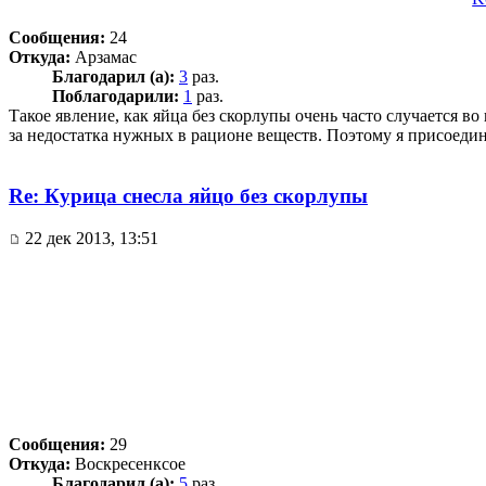
Сообщения:
24
Откуда:
Арзамас
Благодарил (а):
3
раз.
Поблагодарили:
1
раз.
Такое явление, как яйца без скорлупы очень часто случается в
за недостатка нужных в рационе веществ. Поэтому я присоединя
Re: Курица снесла яйцо без скорлупы
22 дек 2013, 13:51
Сообщения:
29
Откуда:
Воскресенксое
Благодарил (а):
5
раз.