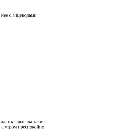
 нее с яйцеводами
гда откладывала такие
, а утром преспокойно