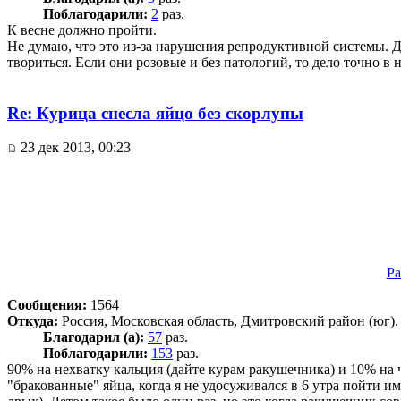
Поблагодарили:
2
раз.
К весне должно пройти.
Не думаю, что это из-за нарушения репродуктивной системы. Д
твориться. Если они розовые и без патологий, то дело точно в 
Re: Курица снесла яйцо без скорлупы
23 дек 2013, 00:23
Pa
Сообщения:
1564
Откуда:
Россия, Московская область, Дмитровский район (юг).
Благодарил (а):
57
раз.
Поблагодарили:
153
раз.
90% на нехватку кальция (дайте курам ракушечника) и 10% на 
"бракованные" яйца, когда я не удосуживался в 6 утра пойти и