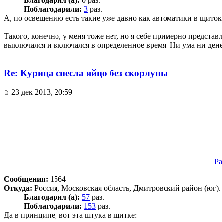
Благодарил (а):
0 раз.
Поблагодарили:
3
раз.
А, по освещению есть такие уже давно как автоматики в щиток, 
Такого, конечно, у меня тоже нет, но я себе примерно предст
выключался и включался в определенное время. Ни ума ни денег
Re: Курица снесла яйцо без скорлупы
23 дек 2013, 20:59
Pa
Сообщения:
1564
Откуда:
Россия, Московская область, Дмитровский район (юг).
Благодарил (а):
57
раз.
Поблагодарили:
153
раз.
Да в принципе, вот эта штука в щитке: