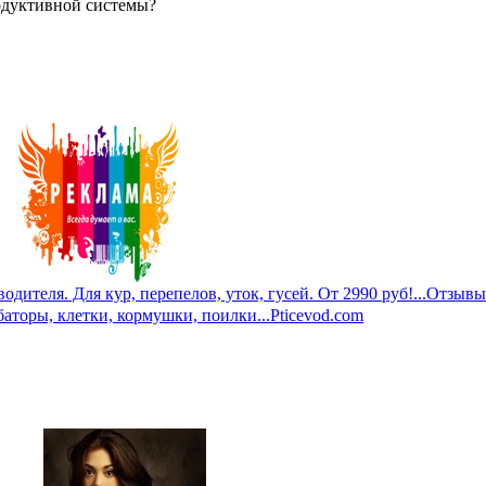
одуктивной системы?
дителя. Для кур, перепелов, уток, гусей. От 2990 руб!...
Отзывы
баторы, клетки, кормушки, поилки...
Pticevod.com