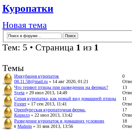
Куропатки
Новая тема
Тем: 5 • Страница
1
из
1
Темы
Инкубация куропаток
0
08.11.58@mail.ru
» 14 авг 2020, 01:21
Отв
Что теряют птицы при разведении на фермах?
13
Sveta
» 29 июл 2013, 14:49
Отв
Серая куропатка, как новый вид домашней птицы
11
Foxter
» 17 сен 2013, 11:41
Отв
Оренбургская куропаточная ферма.
17
Кирилл
» 22 июл 2013, 13:42
Отв
Разведение куропаток в домашних условиях
18
Malinin
» 31 янв 2013, 13:56
Отв