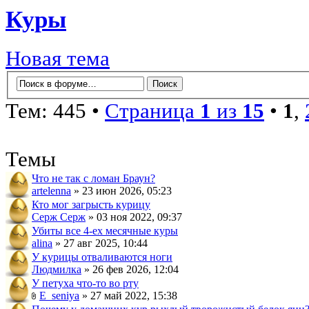
Куры
Новая тема
Тем: 445 •
Страница
1
из
15
•
1
,
Темы
Что не так с ломан Браун?
artelenna
» 23 июн 2026, 05:23
Кто мог загрысть курицу
Серж Серж
» 03 ноя 2022, 09:37
Убиты все 4-ех месячные куры
alina
» 27 авг 2025, 10:44
У курицы отваливаются ноги
Людмилка
» 26 фев 2026, 12:04
У петуха что-то во рту
E_seniya
» 27 май 2022, 15:38