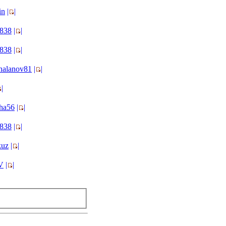
in
|
|
a838
|
|
a838
|
|
nalanov81
|
|
|
ha56
|
|
a838
|
|
kuz
|
|
V
|
|