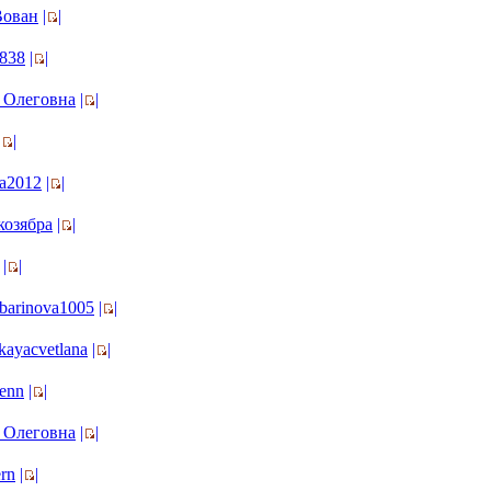
Вован
|
|
a838
|
|
 Олеговна
|
|
|
|
ya2012
|
|
козябра
|
|
|
|
.barinova1005
|
|
skayacvetlana
|
|
enn
|
|
 Олеговна
|
|
ern
|
|