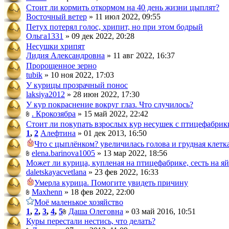
Стоит ли кормить откормом на 40 день жизни цыплят?
Восточный ветер
» 11 июл 2022, 09:55
Петух потерял голос, хрипит, но при этом бодрый
Ольга1331
» 09 дек 2022, 20:28
Несушки хрипят
Лидия Александровна
» 11 авг 2022, 16:37
Пророщенное зерно
tubik
» 10 ноя 2022, 17:03
У курицы прозрачный понос
laksiya2012
» 28 июн 2022, 17:30
У кур покраснение вокруг глаз. Что случилось?
. Крокозябра
» 15 май 2022, 22:42
Стоит ли покупать взрослых кур несушек с птицефабрик
1
,
2
Алефтина
» 01 дек 2013, 16:50
Что с цыплёнком? увеличилась голова и грудная клетка
elena.barinova1005
» 13 мар 2022, 18:56
Может ли курица, купленая на птицефабрике, сесть на я
daletskayacvetlana
» 23 фев 2022, 16:33
Умерла курица. Помогите увидеть причину
Maxhenn
» 18 фев 2022, 22:00
Моё маленькое хозяйство
1
,
2
,
3
,
4
,
5
Даша Олеговна
» 03 май 2016, 10:51
Куры перестали нестись, что делать?