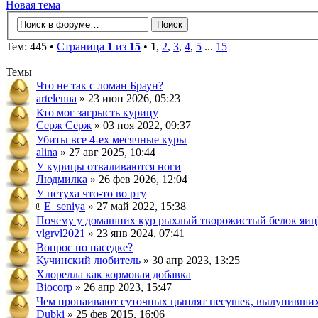
Новая тема
Тем: 445 •
Страница
1
из
15
•
1
,
2
,
3
,
4
,
5
...
15
Темы
Что не так с ломан Браун?
artelenna
» 23 июн 2026, 05:23
Кто мог загрысть курицу
Серж Серж
» 03 ноя 2022, 09:37
Убиты все 4-ех месячные куры
alina
» 27 авг 2025, 10:44
У курицы отваливаются ноги
Людмилка
» 26 фев 2026, 12:04
У петуха что-то во рту
E_seniya
» 27 май 2022, 15:38
Почему у домашних кур рыхлый творожистый белок яиц
vlgrvl2021
» 23 янв 2024, 07:41
Вопрос по наседке?
Кучинский любитель
» 30 апр 2023, 13:25
Хлорелла как кормовая добавка
Biocorp
» 26 апр 2023, 15:47
Чем пропаивают суточных цыплят несушек, вылупивших
Dubki
» 25 фев 2015, 16:06