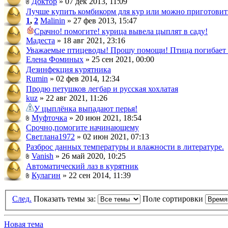
Доктор
» 07 дек 2013, 11:09
Лучше купить комбикорм для кур или можно приготовит
1
,
2
Malinin
» 27 фев 2013, 15:47
Срачно! помогите! курица вывела цыплят в саду!
Мадеста
» 18 авг 2021, 23:16
Уважаемые птицеводы! Прошу помощи! Птица погибает 
Елена Фоминых
» 25 сен 2021, 00:00
Дезинфекция курятника
Rumin
» 02 фев 2014, 12:34
Продю петушков легбар и русская хохлатая
kuz
» 22 авг 2021, 11:26
У цыплёнка выпадают перья!
Муфточка
» 20 июн 2021, 18:54
Срочно,помогите начинающему
Светлана1972
» 02 июн 2021, 07:13
Разброс данных температуры и влажности в литературе.
Vanish
» 26 май 2020, 10:25
Автоматический лаз в курятник
Кулагин
» 22 сен 2014, 11:39
След.
Показать темы за:
Поле сортировки
Новая тема