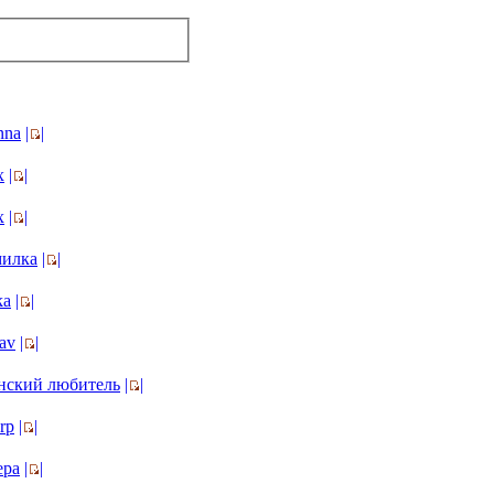
nna
|
|
х
|
|
х
|
|
илка
|
|
ka
|
|
av
|
|
нский любитель
|
|
rp
|
|
epa
|
|