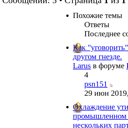
Сообщений: 5 • Страница
1
из
1
Похожие темы
Ответы
Последнее с
Как "уговорить"
другом гнезде.
Larus
в форуме
4
psn151
29 июн 2019,
Охлаждение ути
промышленном и
нескольких пар