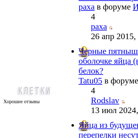
paxa
в форуме
И
4
paxa
26 апр 2015,
Черные пятныш
оболочке яйца (
белок?
Tatu05
в форум
4
Rodslav
Хорошие отзывы
13 июл 2024,
Яйца из будуще
перепелки несу