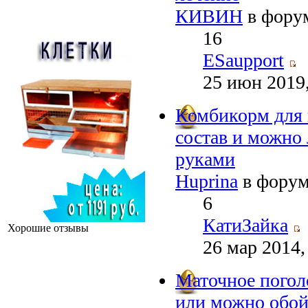
КИВИН
в фору
16
ESaupport
25 июн 2019,
Комбикорм для
состав и можно 
руками
Huprina
в фору
6
КатиЗайка
Хорошие отзывы
26 мар 2014,
Маточное погол
или можно обой