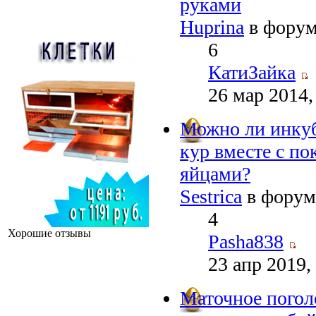
руками
Huprina
в фору
6
КатиЗайка
26 мар 2014,
Можно ли инку
кур вместе с п
яйцами?
Sestrica
в фору
4
Хорошие отзывы
Pasha838
23 апр 2019,
Маточное погол