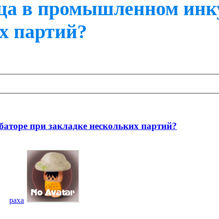
ца в промышленном инк
х партий?
аторе при закладке нескольких партий?
paxa