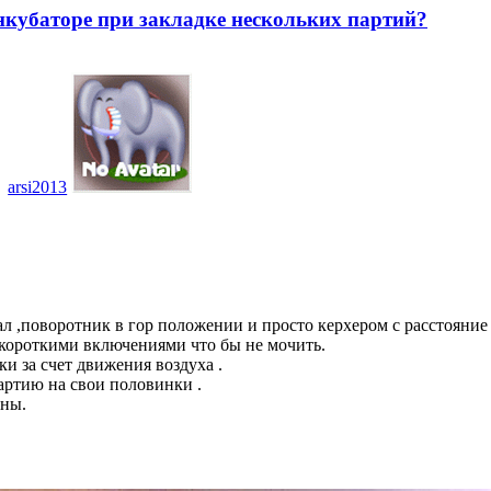
кубаторе при закладке нескольких партий?
arsi2013
л ,поворотник в гор положении и просто керхером с расстояние
 короткими включениями что бы не мочить.
и за счет движения воздуха .
артию на свои половинки .
оны.