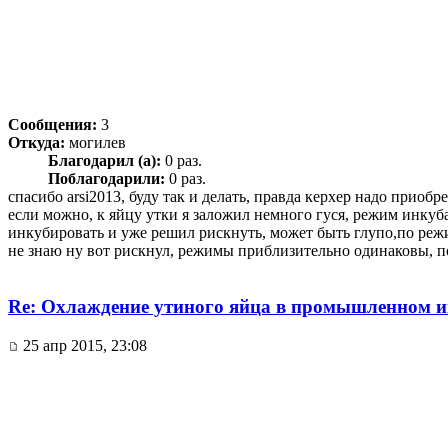
Сообщения:
3
Откуда:
могилев
Благодарил (а):
0 раз.
Поблагодарили:
0 раз.
спасибо arsi2013, буду так и делать, правда керхер надо приоб
если можно, к яйцу утки я заложил немного гуся, режим инкуба
инкубировать и уже решил рискнуть, может быть глупо,по реж
не знаю ну вот рискнул, режимы приблизительно одинаковы, пол
Re: Охлаждение утиного яйца в промышленном и
25 апр 2015, 23:08