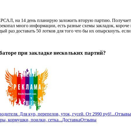
ЕРСАЛ, на 14 день планирую заложить вторую партию. Получает
рекопал много информации, есть разные схемы закладок, короче 
ый раз доставать 50 лотков для того что бы их опырскнуть. если
аторе при закладке нескольких партий?
дителя. Для кур, перепелов, уток, гусей. От 2990 руб!...
Отзывы
ры, кормушки, поилки, сетка...
Доставка
Отзывы