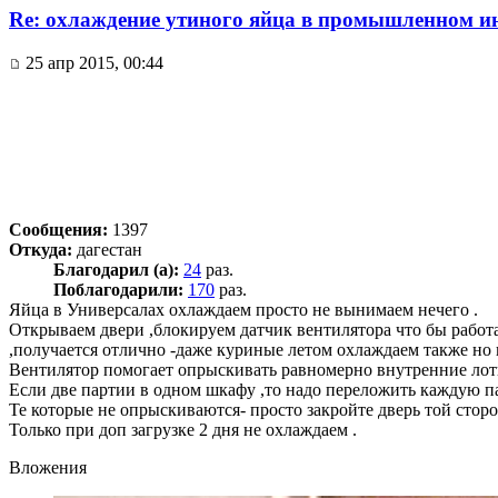
Re: охлаждение утиного яйца в промышленном ин
25 апр 2015, 00:44
Сообщения:
1397
Откуда:
дагестан
Благодарил (а):
24
раз.
Поблагодарили:
170
раз.
Яйца в Универсалах охлаждаем просто не вынимаем нечего .
Открываем двери ,блокируем датчик вентилятора что бы работа
,получается отлично -даже куриные летом охлаждаем также но
Вентилятор помогает опрыскивать равномерно внутренние лотк
Если две партии в одном шкафу ,то надо переложить каждую п
Те которые не опрыскиваются- просто закройте дверь той стор
Только при доп загрузке 2 дня не охлаждаем .
Вложения