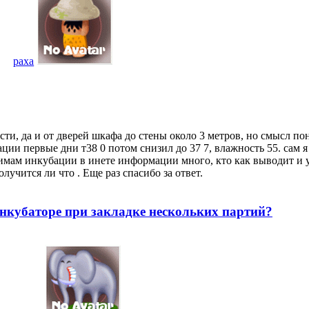
paxa
рести, да и от дверей шкафа до стены около 3 метров, но смысл по
ции первые дни т38 0 потом снизил до 37 7, влажность 55. сам 
имам инкубации в инете информации много, кто как выводит и у 
учится ли что . Еще раз спасибо за ответ.
нкубаторе при закладке нескольких партий?