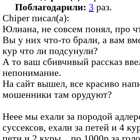
Поблагодарили:
3
раз.
Chiper писал(а):
Юлиана, не совсем понял, про ч
Вы у них что-то брали, а вам в
кур что ли подсунули?
А то ваш сбивчивый рассказ вве
непонимание.
На сайт вышел, все красиво напи
мошенники там орудуют?
Неее мы ехали за породой адлер
суссексов, ехали за петей и 4 к
пети и 2 куры....по 1000р за голо