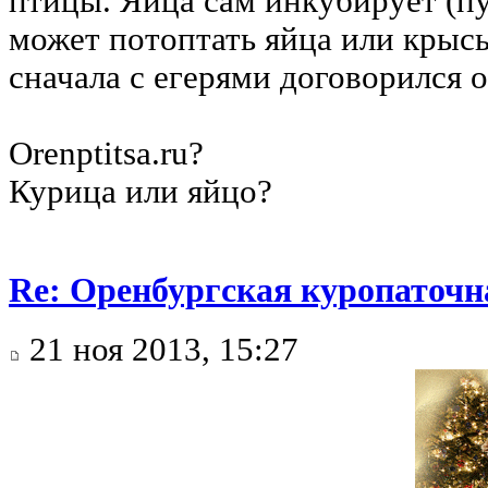
птицы. Яйца сам инкубирует (пу
может потоптать яйца или крысы 
сначала с егерями договорился о
Orenptitsa.ru?
Курица или яйцо?
Re: Оренбургская куропаточн
21 ноя 2013, 15:27