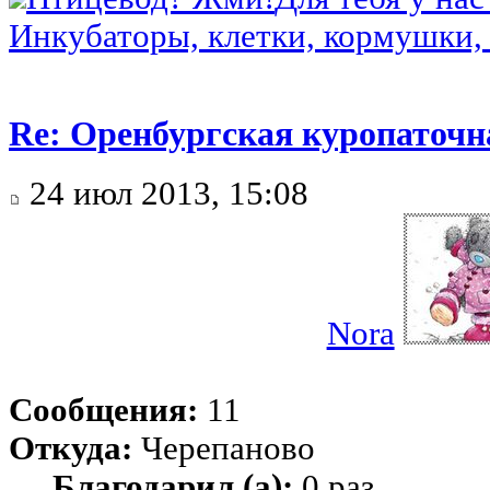
Инкубаторы, клетки, кормушки, 
Re: Оренбургская куропаточн
24 июл 2013, 15:08
Nora
Сообщения:
11
Откуда:
Черепаново
Благодарил (а):
0 раз.