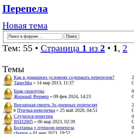
Перепела
Новая тема
Тем: 55 •
Страница
1
из
2
•
1
,
2
Темы
Как в домашних условиях содержать перепелов?
2
Tanechka
» 14 мар 2013, 11:37
Брак скорлупы
0
Жирный Фермер
» 09 фев 2024, 14:23
Внезапная смерть 3х-дневных перепелят
2
Птичка-невеличка
» 25 май 2020, 04:51
Случился перегрев
0
BSD2005
» 06 мар 2023, 02:39
Болтанка у птенцов перепела
0
chepras
» 01 мар 2023, 19:52