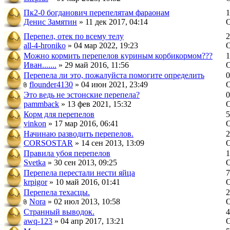
Пк2-0 богданович перепелятам фараонам
1
Денис Замятин
» 11 дек 2017, 04:14
Перепел, отек по всему телу
2
all-4-hroniko
» 04 мар 2022, 19:23
Можно кормить перепелов куриным корбикормом???
1
Иван.......
» 29 май 2016, 11:56
Перепела ли это, пожалуйста помогите определить
0
flounder4130
» 04 июн 2021, 23:49
Это ведь не эстонские перепела?
0
pammback
» 13 фев 2021, 15:32
Корм для перепелов
5
vinkon
» 17 мар 2016, 06:41
Начинаю разводить перепелов.
2
CORSOSTAR
» 14 сен 2013, 13:09
Правила убоя перепелов
1
Svetka
» 30 сен 2013, 09:25
Перепела перестали нести яйца
7
krpigor
» 10 май 2016, 01:41
Перепела техасцы.
2
Nora
» 02 июл 2013, 10:58
Странный выводок.
4
awq-123
» 04 апр 2017, 13:21