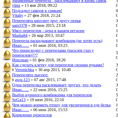
Мраморные перепела - расклевывают в кровь самок
5
vlptz
» 13 янв 2018, 09:22
Подсадил самцов к самкам!
0
Vitaliy
» 27 фев 2018, 21:24
Перепелята щиплют друг другу перья
3
sam3378
» 28 июн 2015, 23:18
Мясо перепелов - цена в вашем регионе
1
Masha84
» 26 мар 2013, 10:47
Перепела раскидывают комбикорм (не хотят есть)
1
Иван.......
» 01 июн 2016, 03:23
Что происходит с перепелами (расклев глаз у
5
перепелов)???
Ирилиан
» 01 фев 2016, 18:26
Как сделать клетку для перепелов своими руками?
3
Veronichka
» 30 апр 2013, 10:40
Перепелята лысеют.
2
awq-123
» 07 авг 2015, 17:48
Одна перепелка расклевывает других, что делать
3
Иван.......
» 22 июн 2016, 15:25
Выбор куриного комбикорма для перепелов
5
SeGa13
» 19 июн 2016, 22:10
Чем можно кормить птицу для увеличения в еде белка
1
Иван.......
» 06 июн 2016, 15:53
Кормление перепелов
2