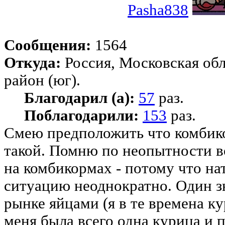
Pasha838
Сообщения:
1564
Откуда:
Россия, Московская об
район (юг).
Благодарил (а):
57
раз.
Поблагодарили:
153
раз.
Смею предположить что комбико
такой. Помню по неопытности в
на комбикормах - потому что н
ситуацию неоднократно. Один з
рынке яйцами (я в те времена ку
меня была всего одна курица и 