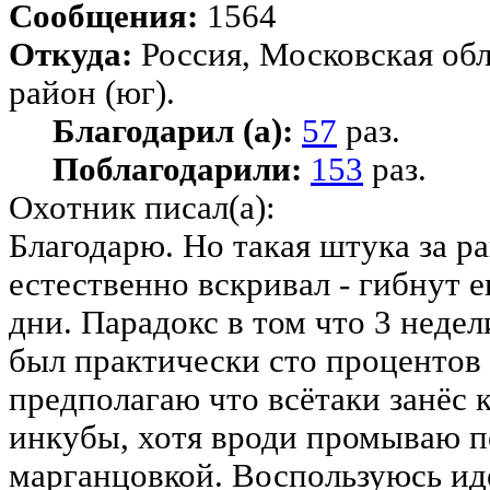
Сообщения:
1564
Откуда:
Россия, Московская об
район (юг).
Благодарил (а):
57
раз.
Поблагодарили:
153
раз.
Охотник писал(а):
Благодарю. Но такая штука за р
естественно вскривал - гибнут е
дни. Парадокс в том что 3 неде
был практически сто процентов 
предполагаю что всётаки занёс 
инкубы, хотя вроди промываю п
марганцовкой. Воспользуюсь ид