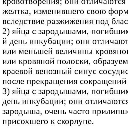
кровотворения; они отличаютс
желтка, изменившего свою форм
вследствие разжижения под бла
2) яйца с зародышами, погибшим
й день инкубации; они отличаю
или меньшей величины кровяног
или кровяной полоски, образуе
краевой венозный синус сосуди
после прекращения сокращений 
3) яйца с зародышами, погибшим
день инкубации; они отличаютс
зародыша, очень часто прилипш
присохшего к скорлупе.