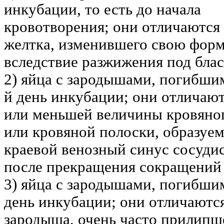
инкубации, то есть до начала
кровотворения; они отличаютс
желтка, изменившего свою форм
вследствие разжижения под бла
2) яйца с зародышами, погибшим
й день инкубации; они отличаю
или меньшей величины кровяног
или кровяной полоски, образуе
краевой венозный синус сосуди
после прекращения сокращений 
3) яйца с зародышами, погибшим
день инкубации; они отличаютс
зародыша, очень часто прилипш