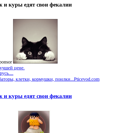
ёж и куры едят свои фекалии
ponsor
учшей цене.
усь....
баторы, клетки, кормушки, поилки...
Pticevod.com
ёж и куры едят свои фекалии