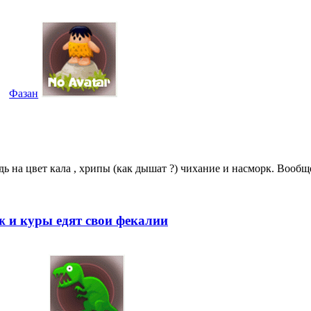
Фазан
дь на цвет кала , хрипы (как дышат ?) чихание и насморк. Вообще
ёж и куры едят свои фекалии