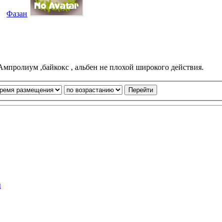
Фазан
Ампролиум ,байкокс , альбен не плохой широкого действия.
ы