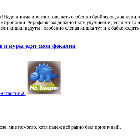
 !Надо иногда про глистовывать особенно бройлеров, как купили
сле пропойки Энрофлоксом должно быть улучшение , если этого 
сли кишки вздуты , особенно слепая кишка тут и к бабке ходить 
ёж и куры едят свои фекалии
онстантин66
зе, мне помогло. хотя падёж всё равно был приличный.