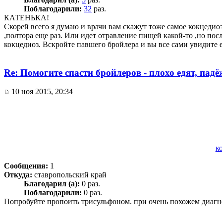
Поблагодарили:
32
раз.
КАТЕНЬКА!
Скорей всего я думаю и врачи вам скажут тоже самое кокцедиоз
,полтора еще раз. Или идет отравление пищей какой-то ,но по
кокцедиоз. Вскройте павшего бройлера и вы все сами увидите е
Re: Помогите спасти бройлеров - плохо едят, пад
10 ноя 2015, 20:34
к
Сообщения:
1
Откуда:
ставропольский край
Благодарил (а):
0 раз.
Поблагодарили:
0 раз.
Попробуйте пропоить трисульфоном. при очень похожем диагно