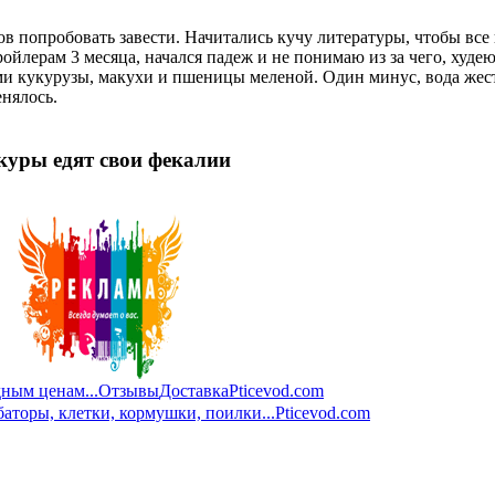
 попробовать завести. Начитались кучу литературы, чтобы все 
бройлерам 3 месяца, начался падеж и не понимаю из за чего, худею
и кукурузы, макухи и пшеницы меленой. Один минус, вода жестк
нялось.
 куры едят свои фекалии
ным ценам...
Отзывы
Доставка
Pticevod.com
баторы, клетки, кормушки, поилки...
Pticevod.com