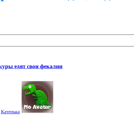
 куры едят свои фекалии
Катенька