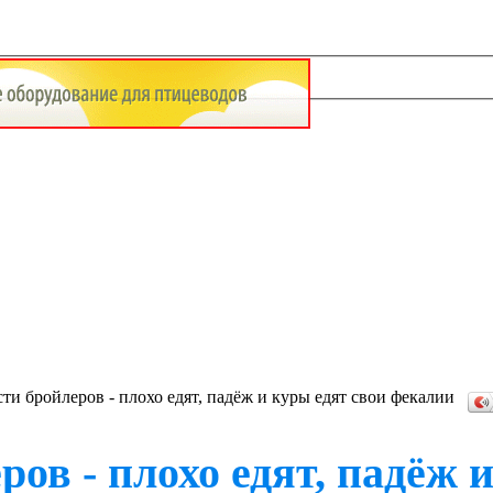
ти бройлеров - плохо едят, падёж и куры едят свои фекалии
ов - плохо едят, падёж 