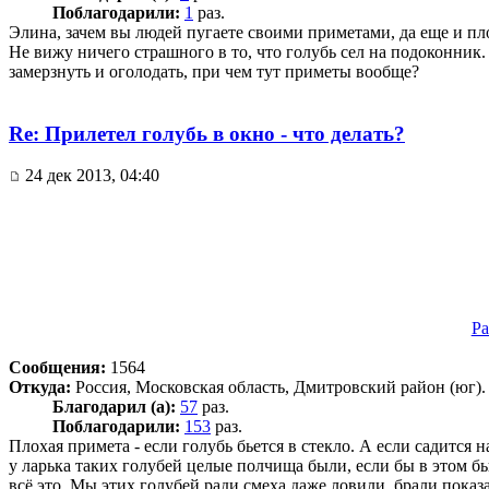
Поблагодарили:
1
раз.
Элина, зачем вы людей пугаете своими приметами, да еще и п
Не вижу ничего страшного в то, что голубь сел на подоконник.
замерзнуть и оголодать, при чем тут приметы вообще?
Re: Прилетел голубь в окно - что делать?
24 дек 2013, 04:40
Pa
Сообщения:
1564
Откуда:
Россия, Московская область, Дмитровский район (юг).
Благодарил (а):
57
раз.
Поблагодарили:
153
раз.
Плохая примета - если голубь бьется в стекло. А если садится
у ларька таких голубей целые полчища были, если бы в этом бы
всё это. Мы этих голубей ради смеха даже ловили, брали показа