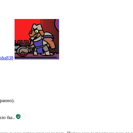
sha838
транно).
ыло бы..