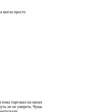
ца могла просто
я пока торговал на окнах
уть ли не умереть. Чушь
 выпускали.