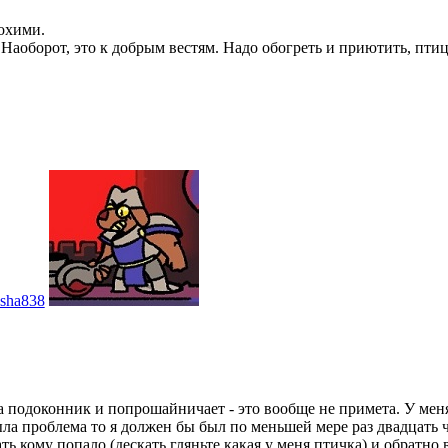
лохими.
 Наоборот, это к добрым вестям. Надо обогреть и приютить, пти
sha838
 на подоконник и попрошайничает - это вообще не примета. У мен
ла проблема то я должен бы был по меньшей мере раз двадцать ч
ть кому попало (дескать гляньте какая у меня птичка) и обратно