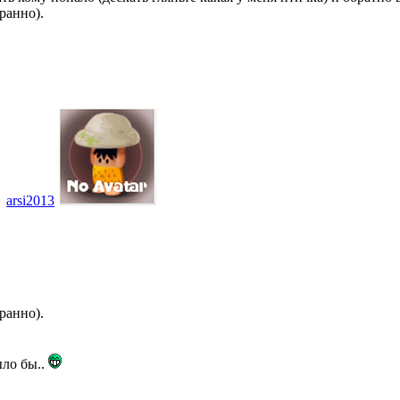
транно).
arsi2013
транно).
ыло бы..