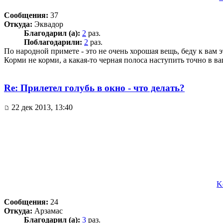
Сообщения:
37
Откуда:
Эквадор
Благодарил (а):
2
раз.
Поблагодарили:
2
раз.
По народной примете - это не очень хорошая вещь, беду к вам э
Корми не корми, а какая-то черная полоса наступить точно в в
Re: Прилетел голубь в окно - что делать?
22 дек 2013, 13:40
K
Сообщения:
24
Откуда:
Арзамас
Благодарил (а):
3
раз.