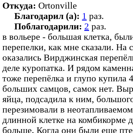
Откуда:
Ortonville
Благодарил (а):
1
раз.
Поблагодарили:
2
раз.
в вольере - большая клетка, был
перепелки, как мне сказали. На 
оказались Вирджинская перепёлк
деле куропатка. И рядом каменн
тоже перепёлка и глупо купила 
больших самцов, самок нет. Выр
яйца, подсадила к ним, большог
перезимовали в неотапливаемом 
длинной клетке на комбикорме д
больше. Когда они были еще пт