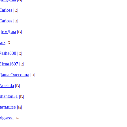
Carloss
|
|
Carloss
|
|
ДимДим
|
|
kuz
|
|
Pasha838
|
|
Elena1607
|
|
Даша Олеговна
|
|
Adelada
|
|
phanton31
|
|
латышев
|
|
bigsassa
|
|