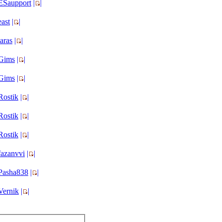
ESaupport
|
|
east
|
|
taras
|
|
Gims
|
|
Gims
|
|
Rostik
|
|
Rostik
|
|
Rostik
|
|
fazanvvi
|
|
Pasha838
|
|
Vernik
|
|