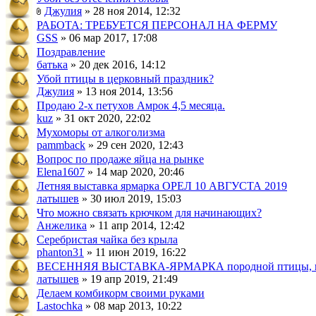
Джулия
» 28 ноя 2014, 12:32
РАБОТА: ТРЕБУЕТСЯ ПЕРСОНАЛ НА ФЕРМУ
GSS
» 06 мар 2017, 17:08
Поздравление
батька
» 20 дек 2016, 14:12
Убой птицы в церковный праздник?
Джулия
» 13 ноя 2014, 13:56
Продаю 2-х петухов Амрок 4,5 месяца.
kuz
» 31 окт 2020, 22:02
Мухоморы от алкоголизма
pammback
» 29 сен 2020, 12:43
Вопрос по продаже яйца на рынке
Elena1607
» 14 мар 2020, 20:46
Летняя выставка ярмарка ОРЕЛ 10 АВГУСТА 2019
латышев
» 30 июл 2019, 15:03
Что можно связать крючком для начинающих?
Анжелика
» 11 апр 2014, 12:42
Серебристая чайка без крыла
phanton31
» 11 июн 2019, 16:22
ВЕСЕННЯЯ ВЫСТАВКА-ЯРМАРКА породной птицы, го
латышев
» 19 апр 2019, 21:49
Делаем комбикорм своими руками
Lastochka
» 08 мар 2013, 10:22