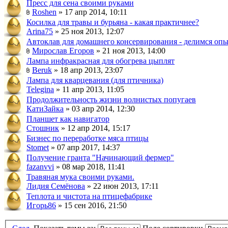
Пресс для сена своими руками
Roshen
» 17 апр 2014, 10:11
Косилка для травы и бурьяна - какая практичнее?
Arina75
» 25 ноя 2013, 12:07
Автоклав для домашнего консервирования - делимся оп
Мирослав Егоров
» 21 ноя 2013, 14:00
Лампа инфракрасная для обогрева цыплят
Beruk
» 18 апр 2013, 23:07
Лампа для кварцевания (для птичника)
Telegina
» 11 апр 2013, 11:05
Продолжительность жизни волнистых попугаев
КатиЗайка
» 03 апр 2014, 12:30
Планшет как навигатор
Стошник
» 12 апр 2014, 15:17
Бизнес по переработке мяса птицы
Stomet
» 07 апр 2017, 14:37
Получение гранта "Начинающий фермер"
fazanvvi
» 08 мар 2018, 11:41
Травяная мука своими руками.
Лидия Семёнова
» 22 июн 2013, 17:11
Теплота и чистота на птицефабрике
Игорь86
» 15 сен 2016, 21:50