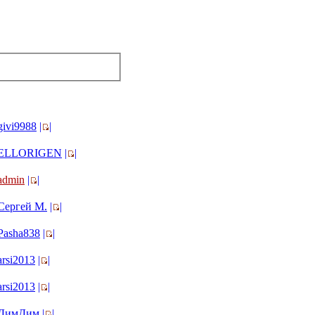
givi9988
|
|
ELLORIGEN
|
|
admin
|
|
Сергей М.
|
|
Pasha838
|
|
arsi2013
|
|
arsi2013
|
|
ДимДим
|
|