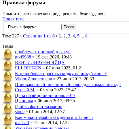
Правила форума
Помните, что всяческого рода реклама будет удалена.
Новая тема
Тем: 227 •
Страница
1
из
8
•
1
,
2
,
3
,
4
,
5
...
8
Темы
проблема с поилкой для кур
givi9988
» 19 фев 2026, 10:43
ВЕНТИЛИРУЕМ ЯЙЦА
ELLORIGEN
» 07 июл 2025, 01:21
Кто пробовал просить скидку на инкубаторы?
Viktor Zimmermann
» 23 июн 2013, 20:33
Пивоваренный пшеничный солод для кормления кур
Сергей М.
» 03 мар 2022, 15:47
Цена на яйцо июнь-июль 2017
Цыпочка
» 06 июл 2017, 09:55
Грибы: фото и названия
stone
» 01 апр 2014, 12:37
Как можно заработать деньги в 12 лет ?
maltseff
» 15 апр 2014, 12:22
Убой без отсечения головы