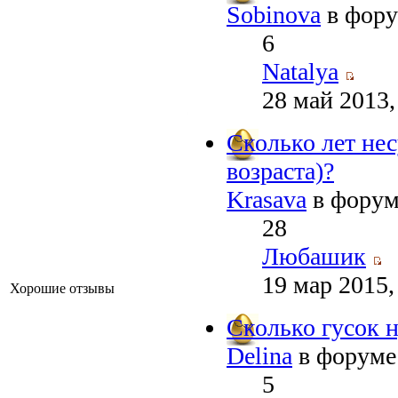
Sobinova
в фор
6
Natalya
28 май 2013,
Сколько лет нес
возраста)?
Krasava
в фору
28
Любашик
19 мар 2015,
Хорошие отзывы
Сколько гусок н
Delina
в форум
5