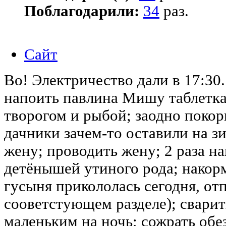
Поблагодарили:
34
раз.
Сайт
Во! Электричество дали в 17:30.
напоить павлина Мишу таблетка
творогом и рыбой; заодно поко
дачники зачем-то оставили на з
жену; проводить жену; 2 раза н
детёнышей утиного рода; накорм
гусыня прикололась сегодня, от
сооветстующем разделе); сварит
маленьким на ночь; сожрать о